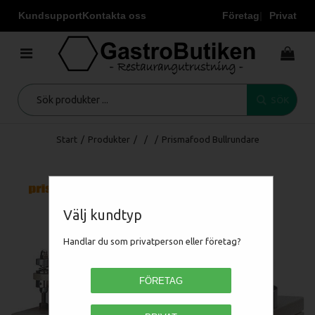
Kundsupport
Kontakta oss
Företag
Privat
SÖK
Start
/
Produkter
/
/
/
Prismafood Bullrundare
Välj kundtyp
Handlar du som privatperson eller företag?
FÖRETAG