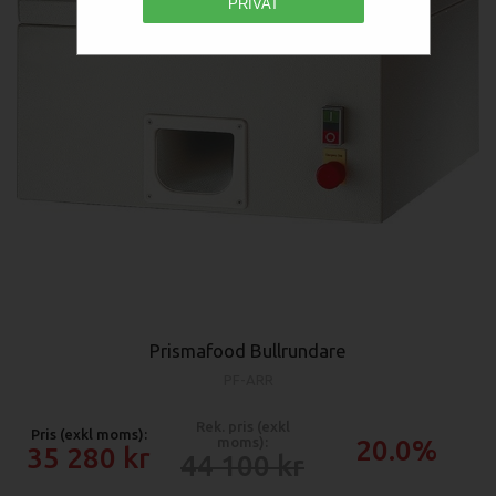
PRIVAT
Prismafood Bullrundare
PF-ARR
Rek. pris (exkl
Pris (exkl moms):
moms):
20.0%
35 280
44 100