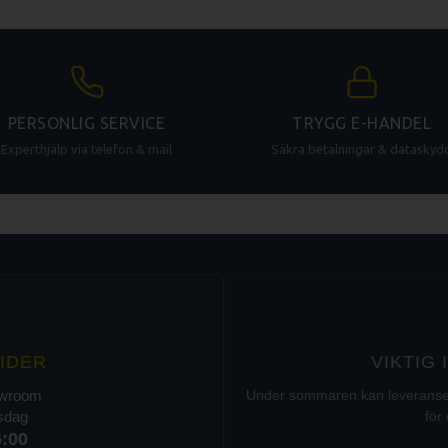
PERSONLIG SERVICE
TRYGG E-HANDEL
Experthjälp via telefon & mail
Säkra betalningar & dataskyd
IDER
VIKTIG
owroom
Under sommaren kan leveranser t
rsdag
för 
6:00