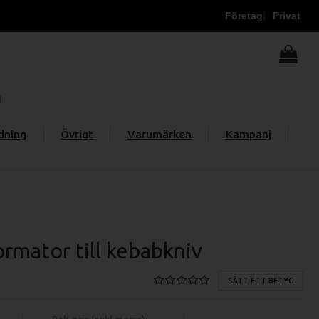
Företag
Privat
dning
Övrigt
Varumärken
Kampanj
ormator till kebabkniv
SÄTT ETT BETYG
Rek. pris (exkl moms):