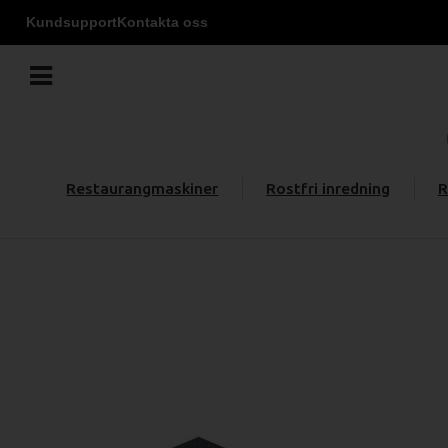
Kundsupport
Kontakta oss
Restaurangmaskiner
Rostfri inredning
R