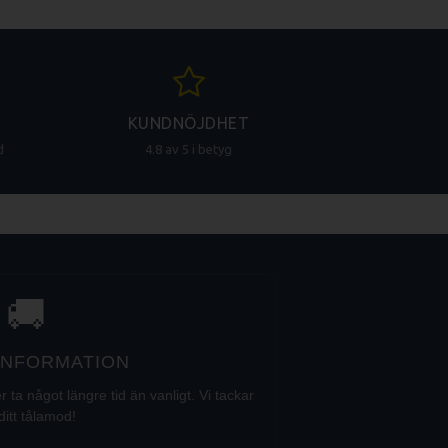
KUNDNÖJDHET
d
4.8 av 5 i betyg
🚚
 INFORMATION
a något längre tid än vanligt. Vi tackar
ditt tålamod!