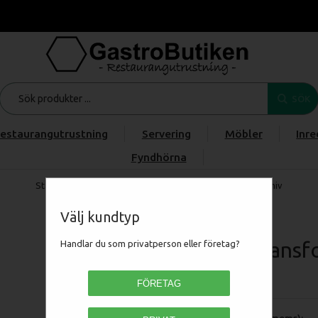
SÖK
estaurangutrustning
Servering
Möbler
Inre
Fyndhörna
Start
/
Produkter
/
/
/
Potis transformator till kebabkniv
Välj kundtyp
Potis transf
Handlar du som privatperson eller företag?
M2230
FÖRETAG
Pris (exkl moms):