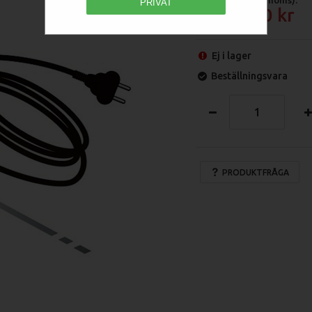
PRIVAT
1 080
Ej i lager
Beställningsvara
PRODUKTFRÅGA