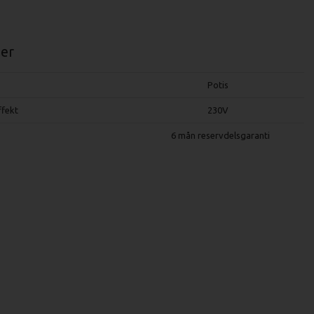
er
Potis
ffekt
230V
6 mån reservdelsgaranti