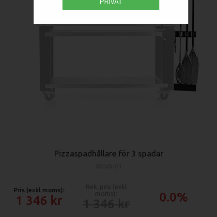
PRIVAT
Pizzaspadhållare för 3 spadar
80049-01
Rek. pris (exkl
Pris (exkl moms):
moms):
0.0%
1 346
1 346