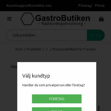
Kundsupport
Kontakta oss
Företag
Privat
SÖK
Start
/
Produkter
/
/
/
Pizzaspadhållare för 3 spadar
Välj kundtyp
Handlar du som privatperson eller företag?
FÖRETAG