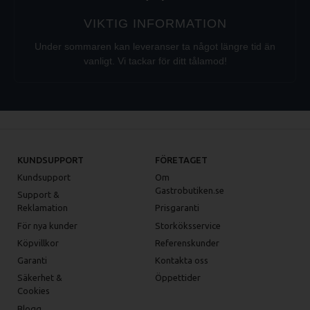
VIKTIG INFORMATION
Under sommaren kan leveranser ta något längre tid än
vanligt. Vi tackar för ditt tålamod!
KUNDSUPPORT
FÖRETAGET
Kundsupport
Om
Gastrobutiken.se
Support &
Reklamation
Prisgaranti
För nya kunder
Storköksservice
Köpvillkor
Referenskunder
Garanti
Kontakta oss
Säkerhet &
Öppettider
Cookies
Blogg