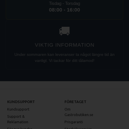
heating zones
Tisdag - Torsdag
lower heating element
08:00 - 16:00
Type of
two-story
construction
🚚
Interior
Yes
lighting
Safety
VIKTIG INFORMATION
safety thermostat
element
Under sommaren kan leveranser ta något längre tid än
Number of
vanligt. Vi tackar för ditt tålamod!
2
cavities
Chimney for
moisture
No
extraction
Adjustable
No
KUNDSUPPORT
FÖRETAGET
chimney
Kundsupport
Om
Gastrobutiken.se
Support &
Reklamation
Prisgaranti