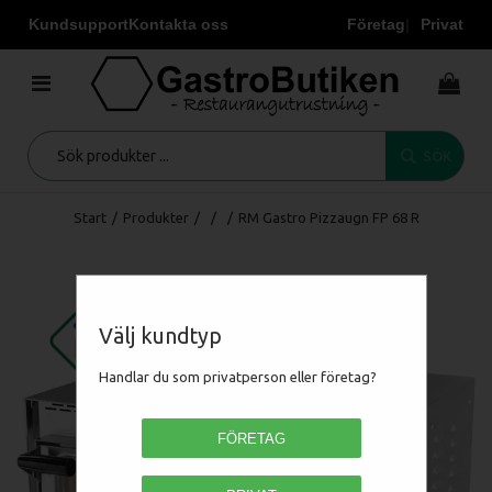
Kundsupport
Kontakta oss
Företag
Privat
SÖK
Start
/
Produkter
/
/
/
RM Gastro Pizzaugn FP 68 R
Välj kundtyp
Handlar du som privatperson eller företag?
FÖRETAG