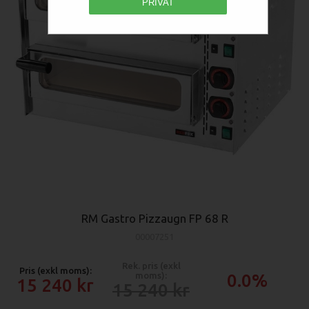
PRIVAT
RM Gastro Pizzaugn FP 68 R
00007251
Rek. pris (exkl
Pris (exkl moms):
moms):
0.0%
15 240
15 240