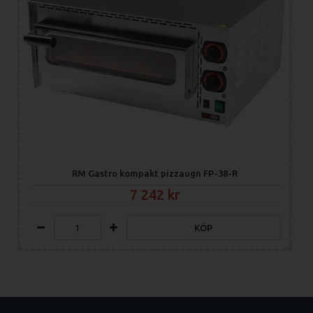
Width of
internal part
410
[mm]
Depth of
internal part
370
[mm]
Height of
internal part
90
[mm]
Minimum
RM Gastro kompakt pizzaugn FP-38-R
device
7 242
50
temperature
[°C]
KÖP
Maximum
device
300
temperature
[°C]