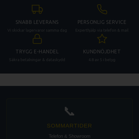
Pizza capacity
2x 35 cm
[cm]
Indicators
operation
SNABB LEVERANS
PERSONLIG SERVICE
Number of
2
Vi skickar lagervaror samma dag
Experthjälp via telefon & mail
internal parts
On/Off button
Yes
Type of
TRYGG E-HANDEL
KUNDNÖJDHET
Short, plastic
handle
Säkra betalningar & dataskydd
4.8 av 5 i betyg
Steam
No
protection
Protection of
IPX4
controls
Stoneplates
Lower
Stone plates
📞
thickness
14
[mm]
SOMMARTIDER
Separate control for each chamber,
Independent
Telefon & Showroom
separate control for the upper and