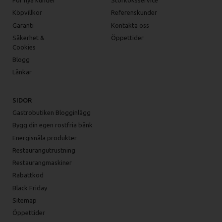
För nya kunder
Storköksservice
Köpvillkor
Referenskunder
Garanti
Kontakta oss
Säkerhet &
Öppettider
Cookies
Blogg
Länkar
SIDOR
Gastrobutiken Blogginlägg
Bygg din egen rostfria bänk
Energisnåla produkter
Restaurangutrustning
Restaurangmaskiner
Rabattkod
Black Friday
Sitemap
Öppettider