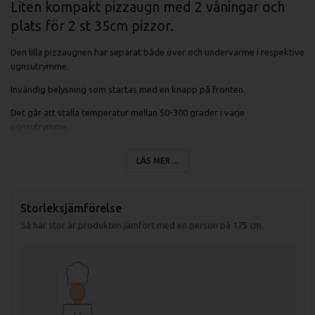
Liten kompakt pizzaugn med 2 våningar och
plats för 2 st 35cm pizzor.
Den lilla pizzaugnen har separat både över och undervärme i respektive
ugnsutrymme.
Invändig belysning som startas med en knapp på fronten.
Det går att ställa temperatur mellan 50-300 grader i varje
ugnsutrymme.
Pizzaugnens ugnsutrymme är 41x37x9 cm vilket gör att du enkelt får
LÄS MER ...
plats med 35cm pizza i varje våning.
Storleksjämförelse
Specifikationer pizzaugn FP-68-R:
Så här stor är produkten jämfört med en person på 175 cm.
Net Width
577
[mm]
Net Depth
537
[mm]
Net Height