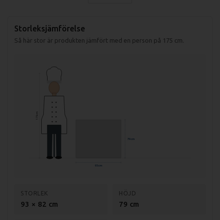
Ingår som standard:
Kärntemperaturnål
Pistoldusch
Storleksjämförelse
Flap Valve
Så här stor är produkten jämfört med en person på 175 cm.
175 cm
79 cm
93 cm
STORLEK
HÖJD
93 × 82 cm
79 cm