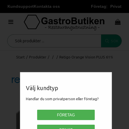
Kundsupport
Kontakta oss
Företag
Privat
SÖK
Start
/
Produkter
/
/
/
Retigo Orange Vision PLUS 611i
Välj kundtyp
Handlar du som privatperson eller företag?
FÖRETAG