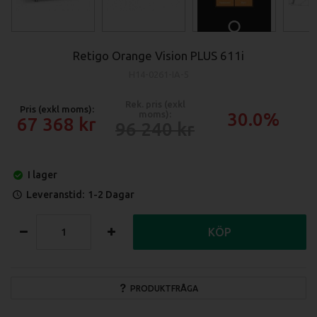
Retigo Orange Vision PLUS 611i
H14-0261-IA-5
Rek. pris (exkl
Pris (exkl moms):
moms):
30.0%
67 368
96 240
I lager
Leveranstid:
1-2 Dagar
KÖP
PRODUKTFRÅGA