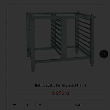
VisionCombi software – Program and pictogram hantering på
din PC, HACCP data.
OPERATION LOGS
HACCP inspelning – Enkel och omedelbar analys av kritiska
moment vid tillagningen direkt på displayen.
Fullständig information.
SERVICE
BCS (Boiler Control System) – Inget stoppar dig från att ånga
med det inbyggda ångsystemet.
SDS (Service Diagnostic System) – Enkelt att se fel.
TEKNISKA SPECIFIKATIONER
Retigo stativ för 16 bleck ST 1116
Model
O 611 i+
O 611 b+
Technical
8 976
2E0611IZ
2E0611BZ
specification
Energy
Electricity
Electricity
KÖP
Steam generation
Injection
Boiler