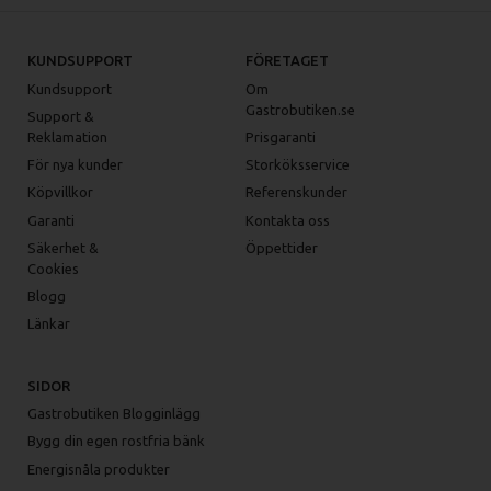
KUNDSUPPORT
FÖRETAGET
Kundsupport
Om
Gastrobutiken.se
Support &
Reklamation
Prisgaranti
För nya kunder
Storköksservice
Köpvillkor
Referenskunder
Garanti
Kontakta oss
Säkerhet &
Öppettider
Cookies
Blogg
Länkar
SIDOR
Gastrobutiken Blogginlägg
Bygg din egen rostfria bänk
Energisnåla produkter