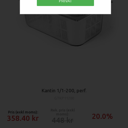
PRIVAT
Kantin 1/1-200, perf.
GTKP11200
Rek. pris (exkl
Pris (exkl moms):
moms):
20.0%
358.40
448