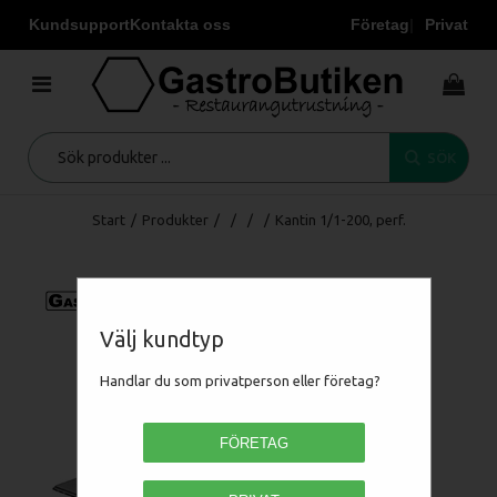
Kundsupport
Kontakta oss
Företag
Privat
SÖK
Start
/
Produkter
/
/
/
/
Kantin 1/1-200, perf.
Välj kundtyp
Handlar du som privatperson eller företag?
FÖRETAG