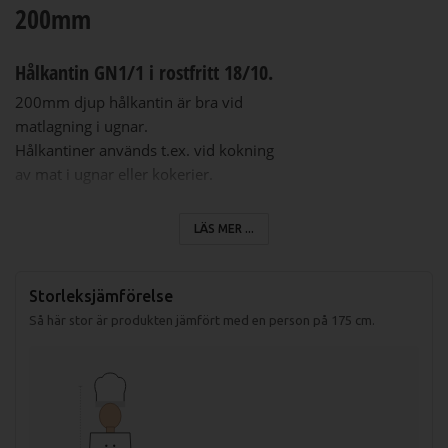
200mm
Hålkantin GN1/1 i rostfritt 18/10.
200mm djup hålkantin är bra vid
matlagning i ugnar.
Hålkantiner används t.ex. vid kokning
av mat i ugnar eller kokerier.
Mått: 530x325mm
LÄS MER ...
Höjd: 200mm
Storleksjämförelse
Så här stor är produkten jämfört med en person på 175 cm.