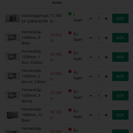
moms
I
Instickaggregat
11 300
KÖP
lager
SK 0,6KW R290
Värmeskåp
Ej i
29 916
1200mm, 9
KÖP
lager
lådor
Värmeskåp
Ej i
28 368
1200mm, 1
KÖP
lager
dörr, 6 lådor
Värmeskåp
Ej i
26 838
1200mm, 2
KÖP
lager
dörrar, 3 lådor
Värmeskåp
Ej i
25 290
1200mm, 3
KÖP
lager
dörrar
Värmeskåp
Ej i
39 159
1600mm, 12
KÖP
lager
lådor
Värmeskåp
Ej i
37 620