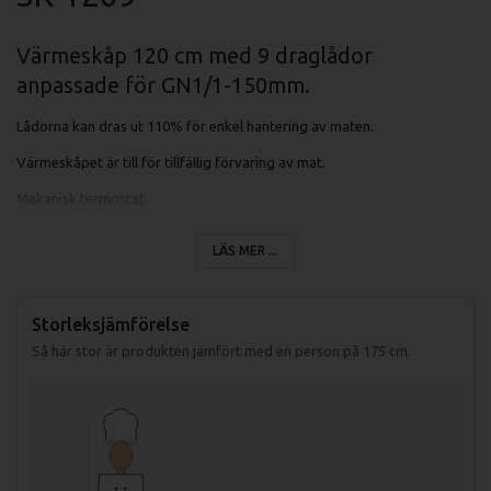
Värmeskåp 120 cm med 9 draglådor
anpassade för GN1/1-150mm.
Lådorna kan dras ut 110% för enkel hantering av maten.
Värmeskåpet är till för tillfällig förvaring av mat.
Mekanisk termostat.
Benen är 50mm höga och går att justera ca 10mm upp/ner.
LÄS MER ...
Specifikationer värmeskåp SK:
Storleksjämförelse
Mått: 1200x650x900mm
Så här stor är produkten jämfört med en person på 175 cm.
Antal draglådor: 6 st
Antal dörrar: 0 st
Temp-område: +30 till +90
Effekt: 1400W