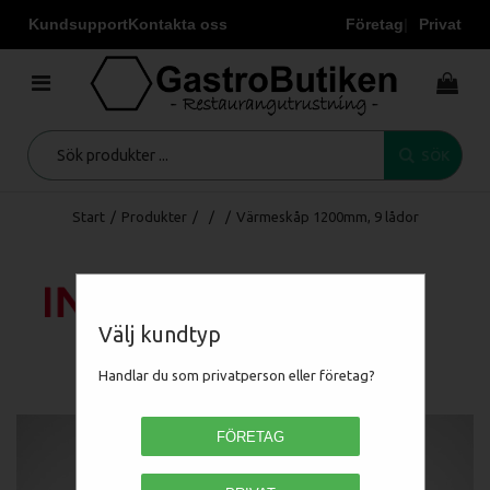
Kundsupport
Kontakta oss
Företag
Privat
SÖK
Start
/
Produkter
/
/
/
Värmeskåp 1200mm, 9 lådor
Välj kundtyp
Handlar du som privatperson eller företag?
FÖRETAG