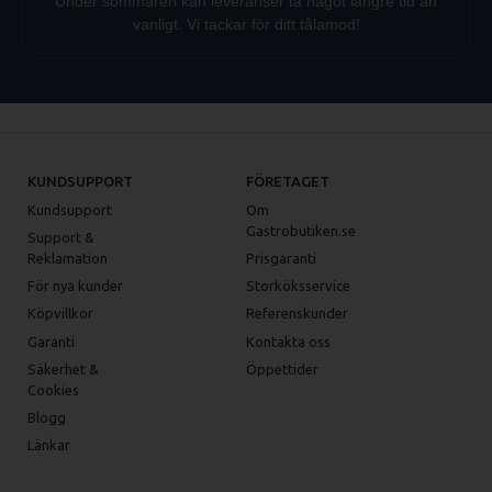
Under sommaren kan leveranser ta något längre tid än
vanligt. Vi tackar för ditt tålamod!
KUNDSUPPORT
FÖRETAGET
Kundsupport
Om
Gastrobutiken.se
Support &
Reklamation
Prisgaranti
För nya kunder
Storköksservice
Köpvillkor
Referenskunder
Garanti
Kontakta oss
Säkerhet &
Öppettider
Cookies
Blogg
Länkar