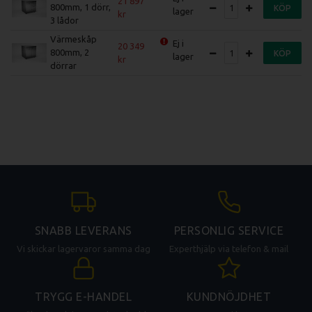
21 897
800mm, 1 dörr,
KÖP
lager
3 lådor
Värmeskåp
Ej i
20 349
800mm, 2
KÖP
lager
dörrar
SNABB LEVERANS
PERSONLIG SERVICE
Vi skickar lagervaror samma dag
Experthjälp via telefon & mail
TRYGG E-HANDEL
KUNDNÖJDHET