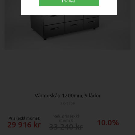
PRIVAT
Värmeskåp 1200mm, 9 lådor
SK-1209
Rek. pris (exkl
Pris (exkl moms):
moms):
10.0%
29 916
33 240