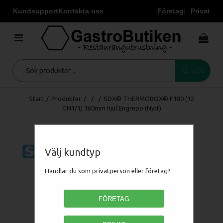
Kundsupport
Kontakta oss
Företag
Privat
SÖK
Start
/
Produkter
/
/
/
SDX® THERMOBOX® F180 (12
GN1/1) 160mm hjul Engrepp (Nytt)
Välj kundtyp
Handlar du som privatperson eller företag?
FÖRETAG