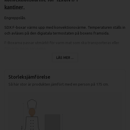
kantiner.
Engreppslås.
SDX F-boxar värms upp med konvektionsvärme. Temperaturen ställs in
och avläses på den digiatala termostaten på boxens framsida.
F-Boxarna passar utmärkt för varm mat som ska transporteras eller
förvaras innan servering.
LÄS MER ...
Specifikationer F-boxar:
Yttervägg: ABS-plast
Storleksjämförelse
Innerväggar: Helsvetsad behållare i
Så här stor är produkten jämfört med en person på 175 cm.
rostfritt
Gejder: Rostfria pressade från
innerbehållaren
Isolering: Polyuretanskum
Dörr: Insida av rostfritt, utsida av ABS
plast.
Hjul: 160mm hjul med gummidäck
175 cm