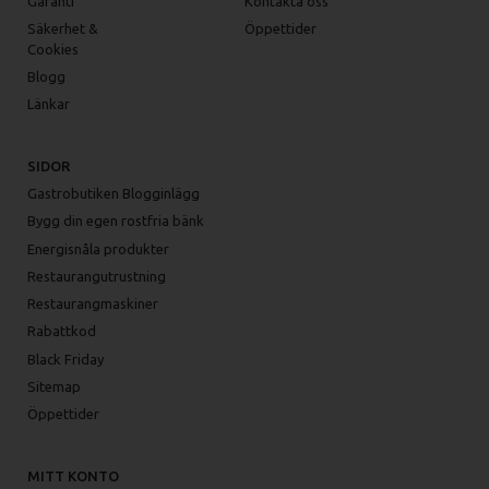
Garanti
Kontakta oss
Säkerhet &
Öppettider
Cookies
Blogg
Länkar
SIDOR
Gastrobutiken Blogginlägg
Bygg din egen rostfria bänk
Energisnåla produkter
Restaurangutrustning
Restaurangmaskiner
Rabattkod
Black Friday
Sitemap
Öppettider
MITT KONTO