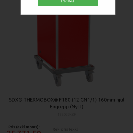
PRIVAT
SDX® THERMOBOX® F180 (12 GN1/1) 160mm hjul
Engrepp (Nytt)
122033-ZF
Pris (exkl moms):
Rek. pris (exkl