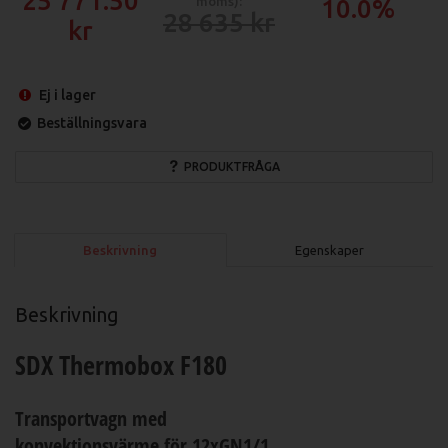
25 771.50
moms):
10.0%
28 635
Ej i lager
Beställningsvara
PRODUKTFRÅGA
Beskrivning
Egenskaper
Beskrivning
SDX Thermobox F180
Transportvagn med
konvektionsvärme för 12xGN1/1