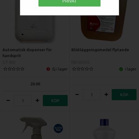
PRIVAT
Automatisk dispenser för
Blötläggningsmedel flytande
handsprit
GT 902
DB163025
Ej i lager
I lager
20.00
KÖP
KÖP