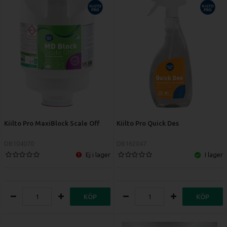
Kiilto Pro MaxiBlock Scale Off
Kiilto Pro Quick Des
DB104070
DB162047
Ej i lager
I lager
KÖP
KÖP