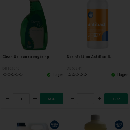
Clean Up, punktrengöring
Desinfektion AntiBac 1L
DB163040
DB63241
I lager
I lager
KÖP
KÖP