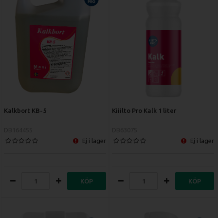
Kalkbort KB-5
Kiiilto Pro Kalk 1 liter
DB164455
DB63075
Ej i lager
Ej i lager
KÖP
KÖP