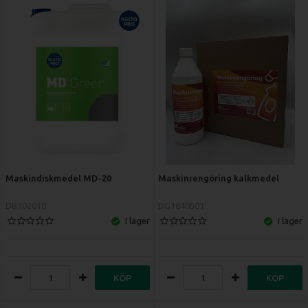
Maskindiskmedel MD-20
Maskinrengöring kalkmedel
DB102010
DG1640501
I lager
I lager
KÖP
KÖP