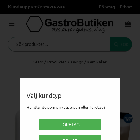
Kundsupport
Kontakta oss
Företag
Privat
SÖK
Start
/
Produkter
/
Övrigt
/
Kemikalier
Kemikalier
Välj kundtyp
Handlar du som privatperson eller företag?
FÖRETAG