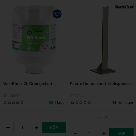
MaxiBlock GL Grön (extra)
Pelare för automatisk dispenser
DB104050
GT 904
I lager
Ej i lager
20.00
KÖP
KÖP