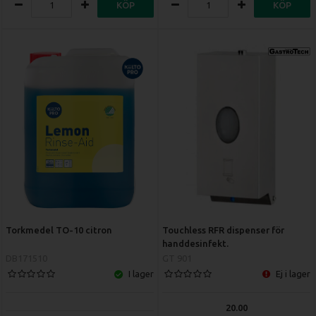
KÖP
KÖP
Torkmedel TO-10 citron
Touchless RFR dispenser för
handdesinfekt.
DB171510
GT 901
I lager
Ej i lager
20.00