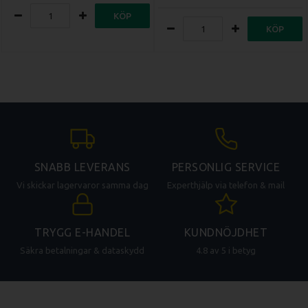
KÖP
KÖP
SNABB LEVERANS
PERSONLIG SERVICE
Vi skickar lagervaror samma dag
Experthjälp via telefon & mail
TRYGG E-HANDEL
KUNDNÖJDHET
Säkra betalningar & dataskydd
4.8 av 5 i betyg