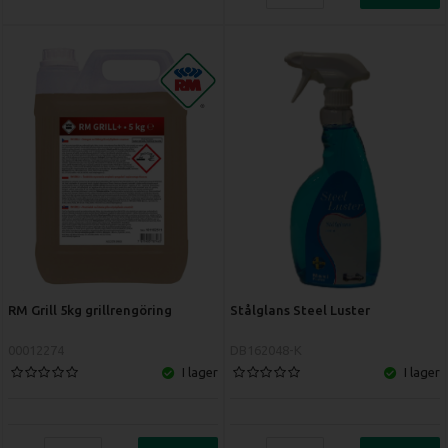
RM Grill 5kg grillrengöring
Stålglans Steel Luster
00012274
DB162048-K
I lager
I lager