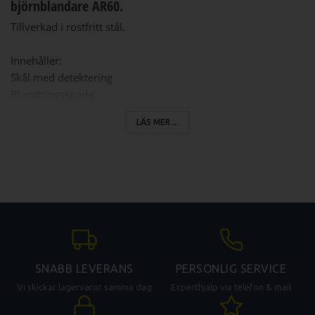
björnblandare AR60.
Tillverkad i rostfritt stål.
Innehåller:
Skål med detektering
Blandningsspade
Degkrok
LÄS MER ...
Visp
SNABB LEVERANS
PERSONLIG SERVICE
Vi skickar lagervaror samma dag
Experthjälp via telefon & mail