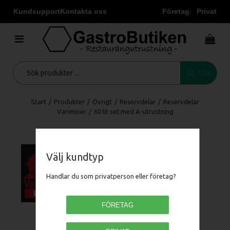
Kundsupport
Kontakta oss
Företag
Privat
SÖK
Start
/
Produkter
/
Övrigt
/
Reservdelar
/
Reservdelar
Varimixer
/
60 lit set med A-utrustning
Välj kundtyp
Handlar du som privatperson eller företag?
FÖRETAG