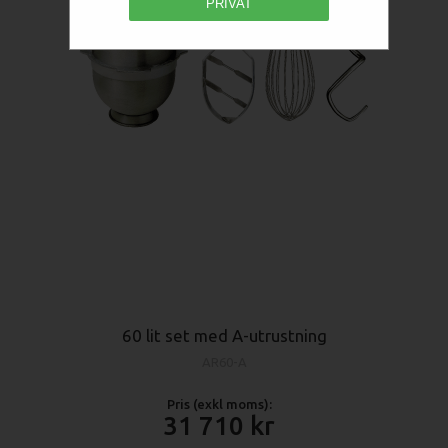
PRIVAT
60 lit set med A-utrustning
AR60-A
Pris (exkl moms):
31 710