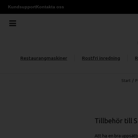
Kundsupport
Kontakta oss
Restaurangmaskiner
Rostfri inredning
R
Start
/
P
Tillbehör till
Att ha en bra uppsätt