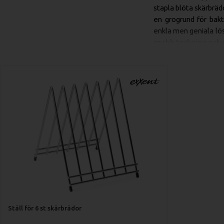
stapla blöta skärbräd
en grogrund för bakt
enkla men geniala lö
snabb torkning och 
Smart Förvarin
Ett skärbrädeställ är
kök:
Optimal Torkn
stående med l
snabb och ful
mögel, särskilt 
Organiserad o
samlar ett st
bänkyta och gör
system).
Minskat Slitag
Ställ för 6 st skärbrädor
lätt uppstår när