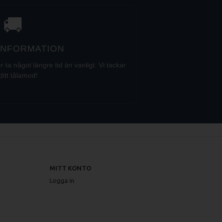
🚚
 INFORMATION
a något längre tid än vanligt. Vi tackar
ditt tålamod!
MITT KONTO
Logga in