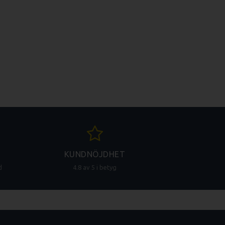
engjort och slitstarkt
 köksmiljön. Den öppna
enkelt skärbrädeställ
 på dina brädor och en
KUNDNÖJDHET
d
4.8 av 5 i betyg