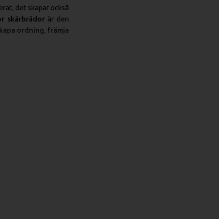
erat, det skapar också
för skärbrädor
är den
 skapa ordning, främja
för ett professionellt
 förvara skärbrädorna
Detta säkerställer en
r bakterietillväxt och
ndes huller om buller,
Detta frigör värdefull
tt färg i ett färgkodat
 repor och stötar som
a livslängden
på dina