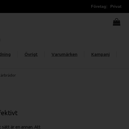
Företag
Privat
dning
Övrigt
Varumärken
Kampanj
skärbrädor
fektivt
 sätt är en annan. Att