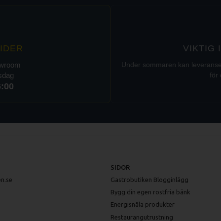
IDER
VIKTIG
owroom
Under sommaren kan leveranser t
rsdag
för 
6:00
SIDOR
n.se
Gastrobutiken Blogginlägg
Bygg din egen rostfria bänk
Energisnåla produkter
Restaurangutrustning