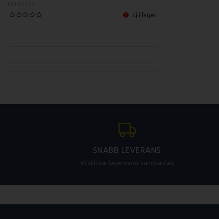
skärbrädor.
MT65321
Robust och Hy
Ej i lager
material, oftast
designen gör de
Ta hand om dina skär
är en liten investeri
säkrare livsmedelshan
SNABB LEVERANS
Vi skickar lagervaror samma dag