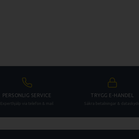
gienisk Konstruktion:
Våra skärbrädeställ är tillverkade av
lättr
 rostfritt stål eller kraftig plast
, designade för den professionella
m enkla att hålla rena.
brädor och skapa en mer organiserad och hygienisk arbetsmiljö. Ett 
ng som ger stor utdelning i form av bättre ordning, längre hållbarhet
tering. Utforska vårt sortiment av praktiska ställ för skärbrädor.
PERSONLIG SERVICE
TRYGG E-HANDEL
Experthjälp via telefon & mail
Säkra betalningar & dataskyd