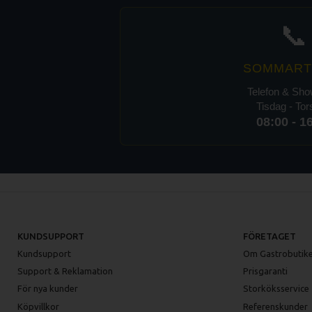
📞
SOMMART
Telefon & Sh
Tisdag - To
08:00 - 1
KUNDSUPPORT
FÖRETAGET
Kundsupport
Om Gastrobutike
Support & Reklamation
Prisgaranti
För nya kunder
Storköksservice
Köpvillkor
Referenskunder