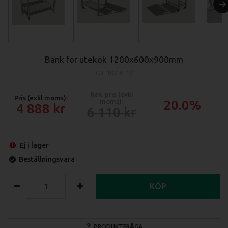
Bänk för utekök 1200x600x900mm
GT 107-6-12
Rek. pris (exkl
Pris (exkl moms):
moms):
20.0%
4 888
6 110
Ej i lager
Beställningsvara
KÖP
PRODUKTFRÅGA