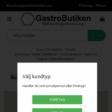
Kundsupport
Kontakta oss
Företag
Privat
SÖK
Start
/
Produkter
/
Rostfri
inredning
/
ARBETSBÄNKAR
/
Arbetsbänkar
/
Bänk för
utekök 1200x600x900mm
Välj kundtyp
Handlar du som privatperson eller företag?
FÖRETAG