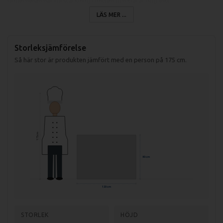
Underhyllan har förstärkning i mitten och klarar hög vikt.
LÄS MER ...
Bänken är tillverkad i syrafast rostfritt stål AISI304 och klarar att stå
ute.
Storleksjämförelse
Så här stor är produkten jämfört med en person på 175 cm.
Mått: 1200x600x900mm
175 cm
90 cm
120 cm
STORLEK
HÖJD