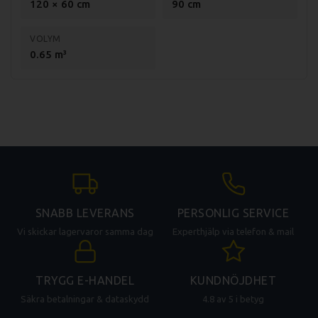
120 × 60 cm
90 cm
VOLYM
0.65 m³
SNABB LEVERANS
PERSONLIG SERVICE
Vi skickar lagervaror samma dag
Experthjälp via telefon & mail
TRYGG E-HANDEL
KUNDNÖJDHET
Säkra betalningar & dataskydd
4.8 av 5 i betyg