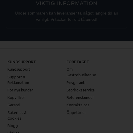
VIKTIG INFORMATION
Under sommaren kan leveranser ta något längre tid än
vanligt. Vi tackar för ditt tålamod!
KUNDSUPPORT
FÖRETAGET
Kundsupport
Om
Gastrobutiken.se
Support &
Reklamation
Prisgaranti
För nya kunder
Storköksservice
Köpvillkor
Referenskunder
Garanti
Kontakta oss
Säkerhet &
Öppettider
Cookies
Blogg