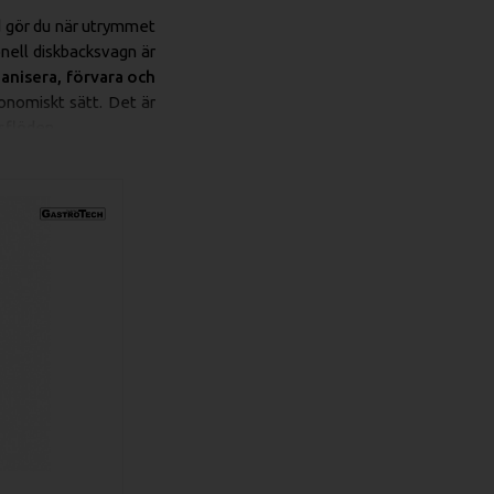
ad gör du när utrymmet
onell diskbacksvagn är
anisera, förvara och
onomiskt sätt. Det är
sflöden.
tioner som underlättar
de för att passa den
ta garanterar en stabil
ungt diskgods.
höva böja sig ner och
ing. Vagnen
minimerar
fektivt lagra tomma
sportera färdigdiskade