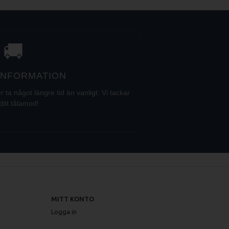
🚚
 INFORMATION
a något längre tid än vanligt. Vi tackar
ditt tålamod!
MITT KONTO
Logga in