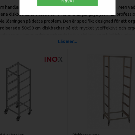
PRIVAT
um handlar om att skapa ett smidigt och kontinuerligt flöde. Men v
ena diskbackarna snabbt tar över alla tillgängliga ytor? En professi
la lösningen på detta problem. Den är specifikt designad för att
org
rdiserade 50x50 cm diskbackar
på ett mycket yteffektivt och erg
edan som skapar ordning och reda i ett av kökets mest kritiska arbet
Läs mer...
ösning för Förvaring, Transport och Torkning
ycket mer än bara en förvaringsplats. Den fyller flera viktiga funk
sad för 50x50 cm Diskbackar:
Våra vagnar är exakt dimensionera
ndardstorleken för professionella diskbackar (500x500 mm)
. Det
ring och transport, oavsett om backarna är tomma eller fyllda med t
mi och Minskade Lyft:
Istället för att personalen ständigt ska be
skbackar från golvet, kan de arbeta i en bekväm och upprätt ställn
titiva lyft
, vilket skapar en betydligt bättre och säkrare arbetsmiljö.
aring för Både Ren och Smutsig Disk:
Använd vagnen för att
ef
 inmatningsbänken, redo att fyllas, eller för att samla upp och tran
s förvaringsplats.
6 diskbackar
Diskkorgsvagn