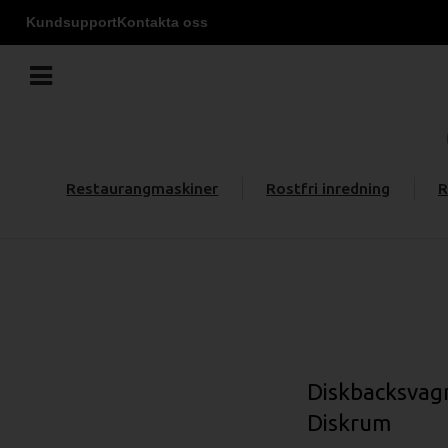
Kundsupport
Kontakta oss
Restaurangmaskiner
Rostfri inredning
R
Diskbacksvag
Diskrum