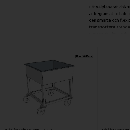
Ett välplanerat diskr
är begränsat och de r
den smarta och flexib
transportera standa
den oumbärliga hjälpr
En Mångsidig L
En diskbacksvagn är m
det dagliga arbetet:
Perfekt Anpas
universella
sta
och säker förva
Bättre Ergono
lyfta tunga di
tunga och repe
Flexibel Förv
diskbackar
nära
backar till dera
Blötläggningsvagn GT 705
Diskbacksvagn 