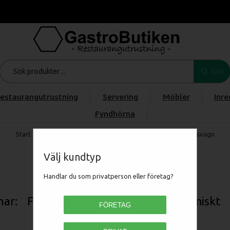
SÖK
estaurangutrustning
Servering
Möbler
Inre
Fyndhörna
Start
/
Produkter
/
Rostfri inredning
/
VAGNAR
/
Diskbacksvagn
Välj kundtyp
Diskbacksvagn
Handlar du som privatperson eller företag?
nar: För ett Organiserat, Ergonomiskt 
FÖRETAG