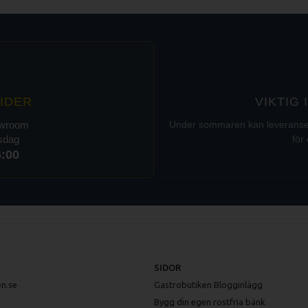
IDER
VIKTIG
owroom
Under sommaren kan leveranser t
rsdag
för 
6:00
SIDOR
n.se
Gastrobutiken Blogginlägg
Bygg din egen rostfria bänk