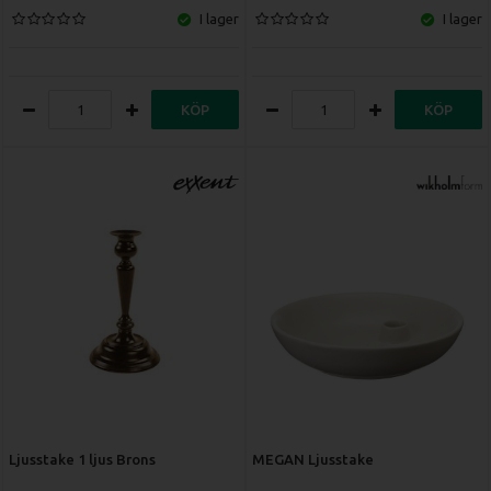
I lager
I lager
atmosfär i restaurangen eller på caféet.
Artificiella Ljus (LED-ljus):
Det praktiska, säkra och
långsiktigt ekonomiska valet. Moderna Exempel på tips:
- Mät platsen ugnen ska stå på så den får plats. - Kolla
KÖP
KÖP
hur mycket ström du har att tillgå och kolla hur mycket
ström ugnen tar. - Se till så att det finns vatten och
avlopp i nära anslutning till ugnen. - Behöver du stativ till
din ugn eller har du en bänk redan? - Hur många portioner
ska du laga? - Genom att stapla två mindre ugnar på
varandra kan man laga flera olika måltider samtidigt som
kräver olika temperatur eller ånga.
LED-ljus och lyktor
ger ett mycket realistiskt och varmt sken, helt
utan
brandrisk, rök eller droppande stearin
. Perfekt för
miljöer där man inte vill eller får ha öppna lågor.
Uppladdningsbara Bordslampor:
Den moderna och
extremt flexibla lösningen. En
sladdlös,
uppladdningsbar bordslampa
kan placeras exakt var
som helst för att skapa en sofistikerad och exklusiv
lounge-känsla. De är idealiska för uteserveringen, baren
Ljusstake 1 ljus Brons
MEGAN Ljusstake
eller den trendmedvetna restaurangen som vill ha full