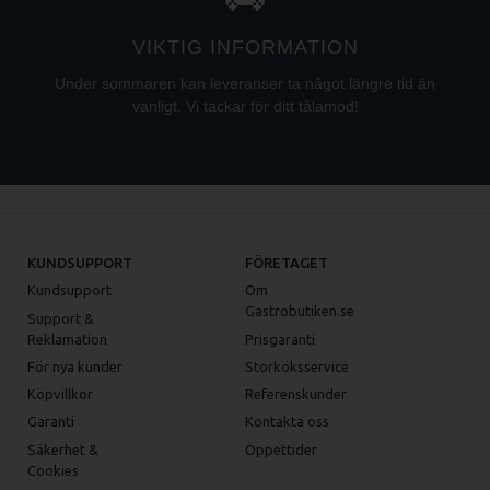
VIKTIG INFORMATION
Under sommaren kan leveranser ta något längre tid än
vanligt. Vi tackar för ditt tålamod!
KUNDSUPPORT
FÖRETAGET
Kundsupport
Om
Gastrobutiken.se
Support &
Reklamation
Prisgaranti
För nya kunder
Storköksservice
Köpvillkor
Referenskunder
Garanti
Kontakta oss
Säkerhet &
Öppettider
Cookies