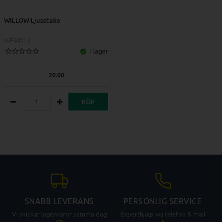
WILLOW Ljusstake
WF44312
I lager
20.00
KÖP
SNABB LEVERANS
PERSONLIG SERVICE
Vi skickar lagervaror samma dag
Experthjälp via telefon & mail