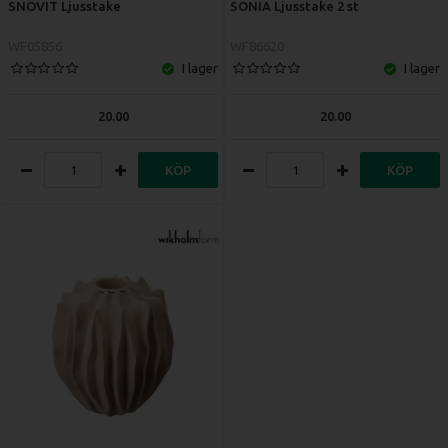
SNÖVIT Ljusstake
SONIA Ljusstake 2 st
WF05856
WF86620
I lager
I lager
20.00
20.00
KÖP
KÖP