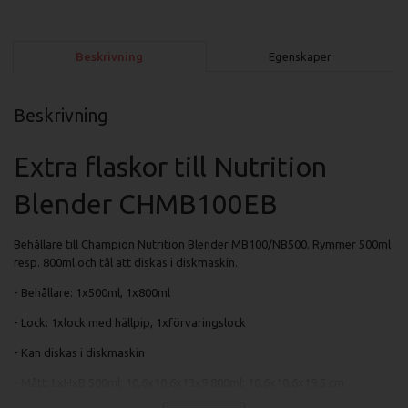
Beskrivning
Egenskaper
Beskrivning
Extra flaskor till Nutrition
Blender CHMB100EB
Behållare till Champion Nutrition Blender MB100/NB500. Rymmer 500ml
resp. 800ml och tål att diskas i diskmaskin.
- Behållare: 1x500ml, 1x800ml
- Lock: 1xlock med hällpip, 1xförvaringslock
- Kan diskas i diskmaskin
- Mått: LxHxB 500ml: 10,6x10,6x13x9 800ml: 10,6x10,6x19,5 cm