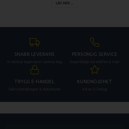
- Vikt: 500ml: 0,139 kg 800ml: 0,193 kg
LÄS MER ...
Förpackningsmått (LxBxH)
0.230 x 0.130 x 0.220 m
Bruttovikt
1.03 kg
SNABB LEVERANS
PERSONLIG SERVICE
Vi skickar lagervaror samma dag
Experthjälp via telefon & mail
TRYGG E-HANDEL
KUNDNÖJDHET
Säkra betalningar & dataskydd
4.8 av 5 i betyg