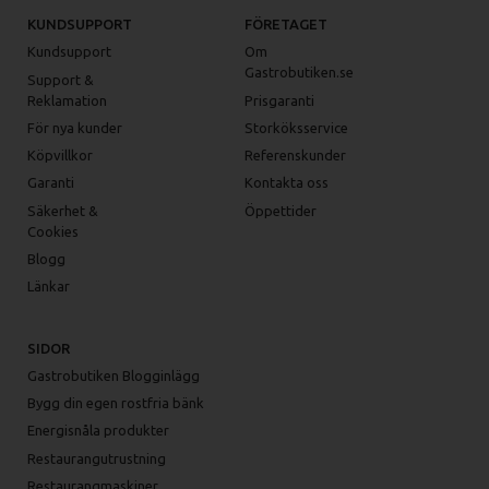
KUNDSUPPORT
FÖRETAGET
Kundsupport
Om
Gastrobutiken.se
Support &
Reklamation
Prisgaranti
För nya kunder
Storköksservice
Köpvillkor
Referenskunder
Garanti
Kontakta oss
Säkerhet &
Öppettider
Cookies
Blogg
Länkar
SIDOR
Gastrobutiken Blogginlägg
Bygg din egen rostfria bänk
Energisnåla produkter
Restaurangutrustning
Restaurangmaskiner