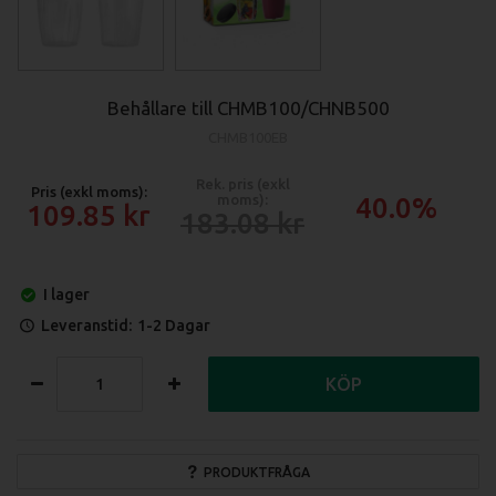
Behållare till CHMB100/CHNB500
CHMB100EB
Rek. pris (exkl
Pris (exkl moms):
moms):
40.0%
109.85
183.08
I lager
Leveranstid:
1-2 Dagar
KÖP
PRODUKTFRÅGA