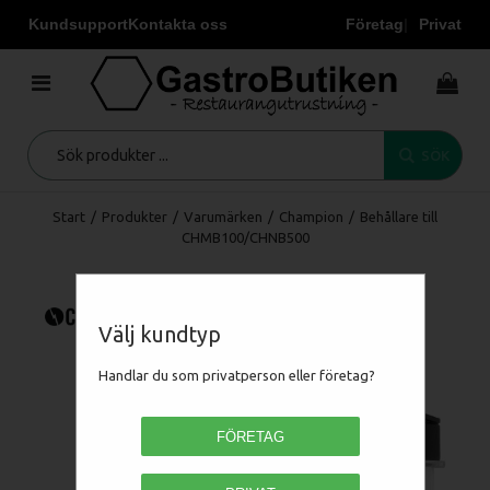
Kundsupport
Kontakta oss
Företag
Privat
SÖK
Start
/
Produkter
/
Varumärken
/
Champion
/
Behållare till
CHMB100/CHNB500
Välj kundtyp
Handlar du som privatperson eller företag?
FÖRETAG