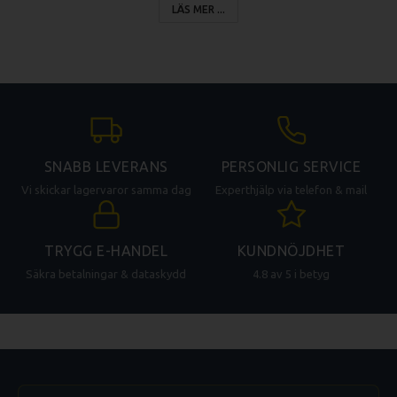
LÄS MER ...
Zip-påsar vakuumförpackar livsmedel på ett enkelt och smidigt sätt.
Champions handhållna vakuummaskin levereras tillsammans med 3st
”Medium” zip-påsar och 3st ”Large” zip-påsar. Inkluderat är även
ytterligare ett munstycke som är designat att passa med många andra
varumärken av zip-påsar på marknaden. För att kunna återförsluta
vinflaskor ingår också en vinkork som gör att innehållet i en öppnad
flaska håller sig fräscht längre.
- Ergonomisk design
SNABB LEVERANS
PERSONLIG SERVICE
- Drivs med 2 st 1,5V AA-batterier eller via medföljande USB-kabel
Vi skickar lagervaror samma dag
Experthjälp via telefon & mail
- Låg ljudnivå (56dB)
- Indikatorlampa
TRYGG E-HANDEL
KUNDNÖJDHET
- Ingår: 2 munstycken + vinkork
Säkra betalningar & dataskydd
4.8 av 5 i betyg
- Ingår: 3st ”Medium” zip-påsar / 3st ”Large” zip-påsar
- USB: DC 3-5V
- Batteri: 2x1.5V AA
- Vakuum: -0.3bar (batteri) -0.5bar (USB ) MAX