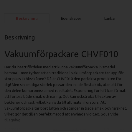
Beskrivning
Egenskaper
Länkar
Beskrivning
Vakuumförpackare CHVF010
Har du insett fördelen med att kunna vakuumförpacka livsmedel
hemma – men tycker att en traditionell vakuumförpackare tar upp för
stor plats i köksskåpen? Då är CHVF010 den perfekta produkten för
dig! Men sin smidiga storlek passar den in i de flesta kök, utan att för
den delen kompromissa med resultatet. Exponering för luft kan få mat
att förlora både smak och näring. Det kan också öka tillväxten av
bakterier och jäst, vilket kan leda till att maten förstörs. Att
vakuumförpacka tar bort luften och stänger in både smak och färskhet,
vilket gör det till en perfekt metod att använda vid t.ex. Sous Vide-
tillagning.
CHVF010 har ett speciellt munstycke som tillsammans med Champions