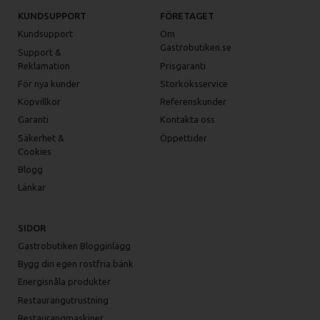
KUNDSUPPORT
FÖRETAGET
Kundsupport
Om
Gastrobutiken.se
Support &
Reklamation
Prisgaranti
För nya kunder
Storköksservice
Köpvillkor
Referenskunder
Garanti
Kontakta oss
Säkerhet &
Öppettider
Cookies
Blogg
Länkar
SIDOR
Gastrobutiken Blogginlägg
Bygg din egen rostfria bänk
Energisnåla produkter
Restaurangutrustning
Restaurangmaskiner