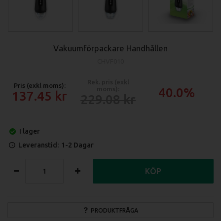
Vakuumförpackare Handhållen
CHVF010
Rek. pris (exkl
Pris (exkl moms):
moms):
40.0%
137.45
229.08
I lager
Leveranstid:
1-2 Dagar
KÖP
PRODUKTFRÅGA