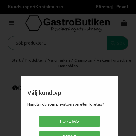
Kundsupport
Kontakta oss
Företag
Privat
SÖK
Start
/
Produkter
/
Varumärken
/
Champion
/
Vakuumförpackare
Handhållen
Välj kundtyp
Handlar du som privatperson eller företag?
FÖRETAG