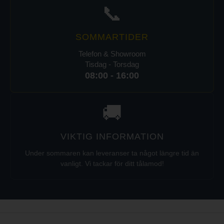
📞
- Produktstorlek: 19,8 x 5 x 5cm
Förpackningsmått (LxBxH)
0.108 x 0.053 x 0.280 m
SOMMARTIDER
Bruttovikt
0.39 kg
Telefon & Showroom
Tisdag - Torsdag
08:00 - 16:00
🚚
VIKTIG INFORMATION
Under sommaren kan leveranser ta något längre tid än
vanligt. Vi tackar för ditt tålamod!