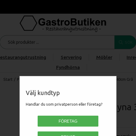
SÖK
estaurangutrustning
Servering
Möbler
Inre
Fyndhörna
Start
/
Produkter
/
Varumärken
/
Champion
/
Värmedyna 30x40cm Grå
Välj kundtyp
Värmedyna 
Handlar du som privatperson eller företag?
CHVD110
FÖRETAG
Pris (exkl moms):