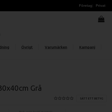
Företag
Privat
dning
Övrigt
Varumärken
Kampanj
30x40cm Grå
SÄTT ETT BETYG
Rek. pris (exkl moms):