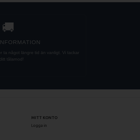
🚚
 INFORMATION
a något längre tid än vanligt. Vi tackar
ditt tålamod!
MITT KONTO
Logga in