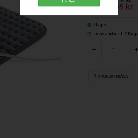
PRIVAT
165.05
I lager
Leveranstid:
1-2 Dag
PRODUKTFRÅGA