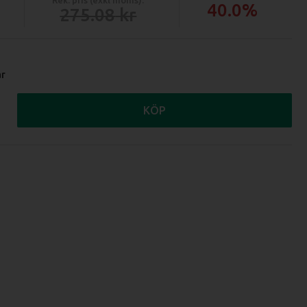
40.0%
275.08
ar
KÖP