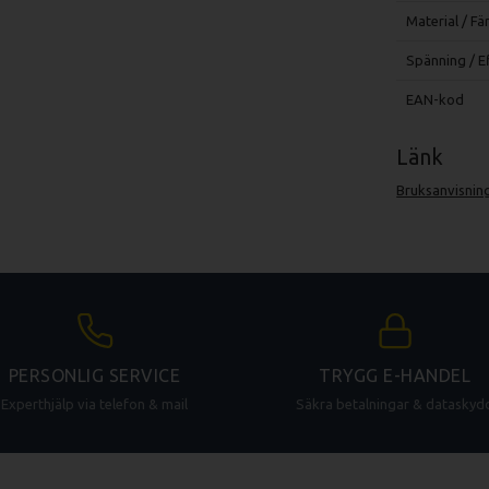
Material / Fä
Spänning / E
EAN-kod
Länk
Bruksanvisni
PERSONLIG SERVICE
TRYGG E-HANDEL
Experthjälp via telefon & mail
Säkra betalningar & dataskyd