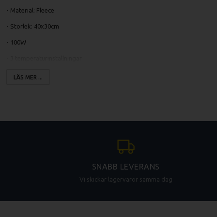
- Material: Fleece
- Storlek: 40x30cm
- 100W
- 3 temperaturinställningar
- Automatisk avstängning
LÄS MER ...
- Tvättbar i maskin (max 30 °C handtvätt)
- Inbyggt överhettningsskydd
- Uppvärmd på ca. 3 min (beroende på rumstemperatur)
- Färg: Grå
Förpackningsmått (LxBxH)
0.285 x 0.095 x 0.370 m
SNABB LEVERANS
Bruttovikt
Vi skickar lagervaror samma dag
0.770 kg