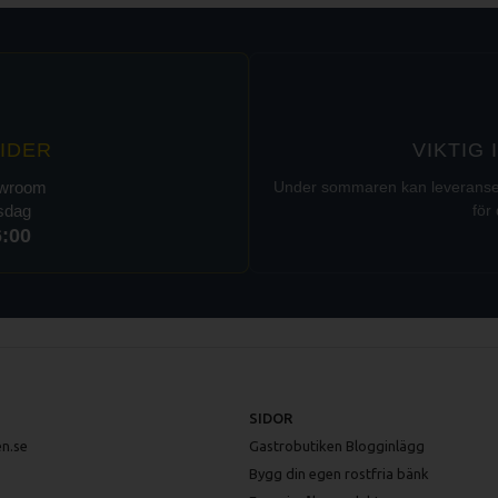
IDER
VIKTIG
owroom
Under sommaren kan leveranser t
rsdag
för 
6:00
SIDOR
n.se
Gastrobutiken Blogginlägg
Bygg din egen rostfria bänk