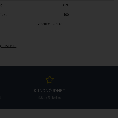
rg
Grå
ffekt
100
7391091856137
ng CHVD110
KUNDNÖJDHET
d
4.8 av 5 i betyg