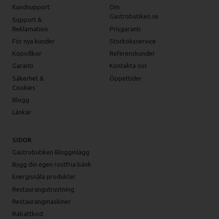
Kundsupport
Om
Gastrobutiken.se
Support &
Reklamation
Prisgaranti
För nya kunder
Storköksservice
Köpvillkor
Referenskunder
Garanti
Kontakta oss
Säkerhet &
Öppettider
Cookies
Blogg
Länkar
SIDOR
Gastrobutiken Blogginlägg
Bygg din egen rostfria bänk
Energisnåla produkter
Restaurangutrustning
Restaurangmaskiner
Rabattkod