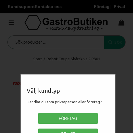
Kundsupport
Kontakta oss
Företag
Privat
SÖK
Start
/
Robot Coupe Skärskiva 2 R301
Välj kundtyp
Handlar du som privatperson eller företag?
FÖRETAG