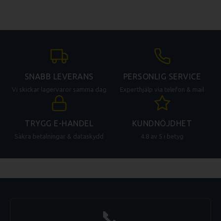
R 401
R 402
R 402 V.V
CL 20
CL 30 Bistro
CL 40
SNABB LEVERANS
PERSONLIG SERVICE
Vi skickar lagervaror samma dag
Experthjälp via telefon & mail
TRYGG E-HANDEL
KUNDNÖJDHET
Säkra betalningar & dataskydd
4.8 av 5 i betyg
📞