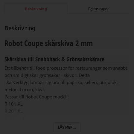
Beskrivning
Egenskaper
Beskrivning
Robot Coupe skärskiva 2 mm
Skärskiva till Snabbhack & Grönsaksskärare
Ett tillbehör till food processor för restauranger som snabbt
och smidigt skär grönsaker i skivor. Detta
skärverktyg lämpar sig bra till paprika, selleri, purjolök,
melon, banan, kiwi.
Passar till Robot Coupe modell:
R 101 XL
R 201 XL
R 201 U XL
R 301
LÄS MER ...
R 301 U