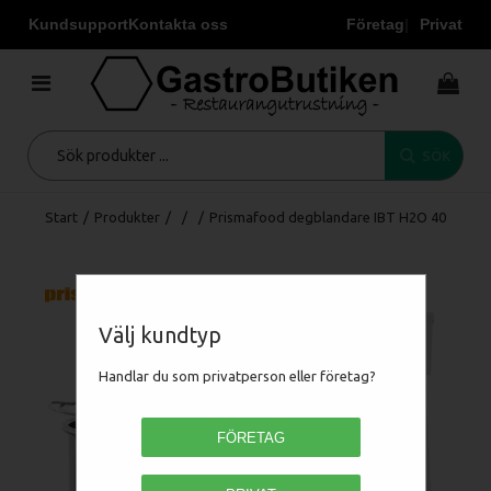
Kundsupport
Kontakta oss
Företag
Privat
SÖK
Start
/
Produkter
/
/
/
Prismafood degblandare IBT H2O 40
Välj kundtyp
Handlar du som privatperson eller företag?
FÖRETAG