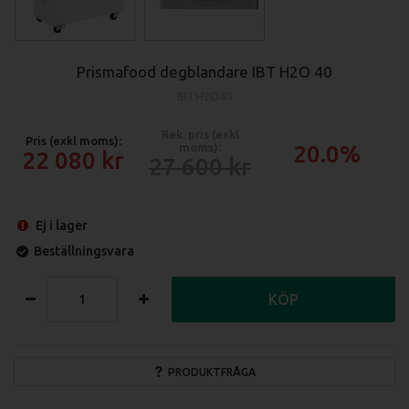
Prismafood degblandare IBT H2O 40
IBTH2O40
Rek. pris (exkl
Pris (exkl moms):
moms):
20.0%
22 080
27 600
Ej i lager
Beställningsvara
KÖP
PRODUKTFRÅGA