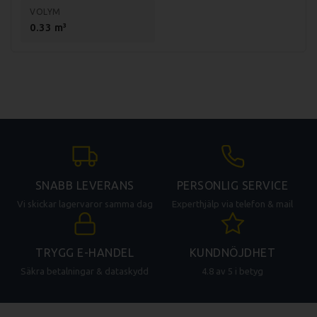
VOLYM
Timer på degblandaren.
0.33 m³
Hjul ingår.
Specifikationer:
Mått: 480x820x850 mm
Degkapacitet: 35 kg
Skålvolym: 41 liter
SNABB LEVERANS
PERSONLIG SERVICE
Deg / timme: ca 112 kg
Vi skickar lagervaror samma dag
Experthjälp via telefon & mail
Skålens diameter: 45 cm
Effekt: 11000 W
TRYGG E-HANDEL
KUNDNÖJDHET
Anslutning: 3-fas, 400V
Säkra betalningar & dataskydd
4.8 av 5 i betyg
Vikt (netto): 92 kg
Vikt (brutto): 105 kg