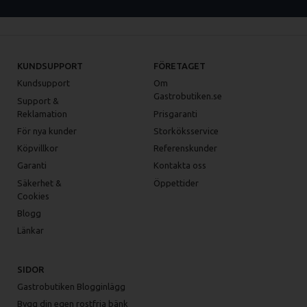
KUNDSUPPORT
FÖRETAGET
Kundsupport
Om
Gastrobutiken.se
Support &
Reklamation
Prisgaranti
För nya kunder
Storköksservice
Köpvillkor
Referenskunder
Garanti
Kontakta oss
Säkerhet &
Öppettider
Cookies
Blogg
Länkar
SIDOR
Gastrobutiken Blogginlägg
Bygg din egen rostfria bänk