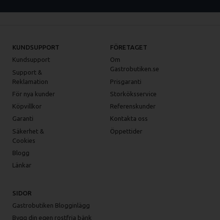
KUNDSUPPORT
FÖRETAGET
Kundsupport
Om
Gastrobutiken.se
Support &
Reklamation
Prisgaranti
För nya kunder
Storköksservice
Köpvillkor
Referenskunder
Garanti
Kontakta oss
Säkerhet &
Öppettider
Cookies
Blogg
Länkar
SIDOR
Gastrobutiken Blogginlägg
Bygg din egen rostfria bänk