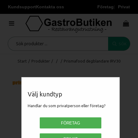
Kundsupport
Kontakta oss
Företag
Privat
SÖK
Start
/
Produkter
/
/
/
Prismafood degblandare IRV30
Välj kundtyp
Handlar du som privatperson eller företag?
FÖRETAG