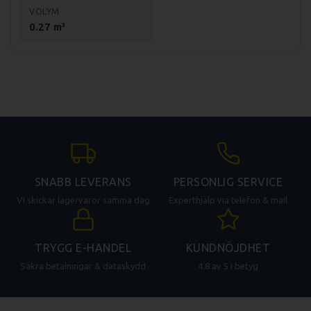
degen är färdig.
VOLYM
0.27 m³
Specifikationer IRV30:
Kapacitet deg/omgång: 25 kg
Kapacitet deg/timme: 88 kg
Skålens volym: 32 liter
Skålens diameter: 40 cm
Effekt: 1100W
Anslutning: 230V, 1-fas
SNABB LEVERANS
PERSONLIG SERVICE
Mått: 435x750x810mm
Vi skickar lagervaror samma dag
Experthjälp via telefon & mail
Vikt (netto): 95kg
Vikt (brutto): 103kg
TRYGG E-HANDEL
KUNDNÖJDHET
Säkra betalningar & dataskydd
4.8 av 5 i betyg