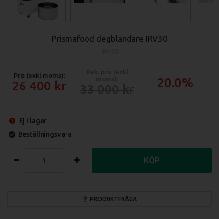
Prismafood degblandare IRV30
IRV30
Rek. pris (exkl
Pris (exkl moms):
moms):
20.0%
26 400
33 000
Ej i lager
Beställningsvara
KÖP
PRODUKTFRÅGA