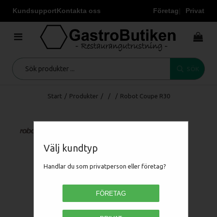
Kundsupport
Kontakta oss
Företag
Privat
SÖK
Start
/
Produkter
/
/
/
Robot Coupe R30
Välj kundtyp
Handlar du som privatperson eller företag?
FÖRETAG