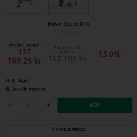
Robot Coupe R30
RC52331C
Pris (exkl moms):
Rek. pris (exkl
137
moms):
15.0%
162 105
789.25
Ej i lager
Beställningsvara
KÖP
PRODUKTFRÅGA