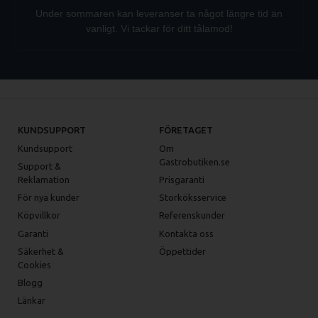
Under sommaren kan leveranser ta något längre tid än
vanligt. Vi tackar för ditt tålamod!
KUNDSUPPORT
FÖRETAGET
Kundsupport
Om
Gastrobutiken.se
Support &
Reklamation
Prisgaranti
För nya kunder
Storköksservice
Köpvillkor
Referenskunder
Garanti
Kontakta oss
Säkerhet &
Öppettider
Cookies
Blogg
Länkar