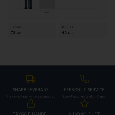
60 cm
LÄNGD
BREDD
72 cm
60 cm
SNABB LEVERANS
PERSONLIG SERVICE
Vi skickar lagervaror samma dag
Experthjälp via telefon & mail
TRYGG E-HANDEL
KUNDNÖJDHET