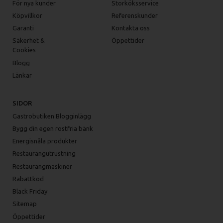
För nya kunder
Storköksservice
Köpvillkor
Referenskunder
Garanti
Kontakta oss
Säkerhet &
Öppettider
Cookies
Blogg
Länkar
SIDOR
Gastrobutiken Blogginlägg
Bygg din egen rostfria bänk
Energisnåla produkter
Restaurangutrustning
Restaurangmaskiner
Rabattkod
Black Friday
Sitemap
Öppettider