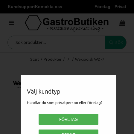
Kundsupport
Kontakta oss
Företag
Privat
SÖK
Start
/
Produkter
/
/
/
Wexiödisk WD-7
Välj kundtyp
Handlar du som privatperson eller företag?
FÖRETAG