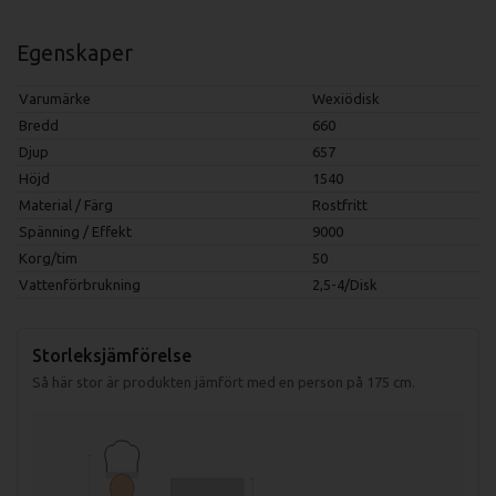
Egenskaper
Varumärke
Wexiödisk
Bredd
660
Djup
657
Höjd
1540
Material / Färg
Rostfritt
Spänning / Effekt
9000
Korg/tim
50
Vattenförbrukning
2,5-4/Disk
Storleksjämförelse
Så här stor är produkten jämfört med en person på 175 cm.