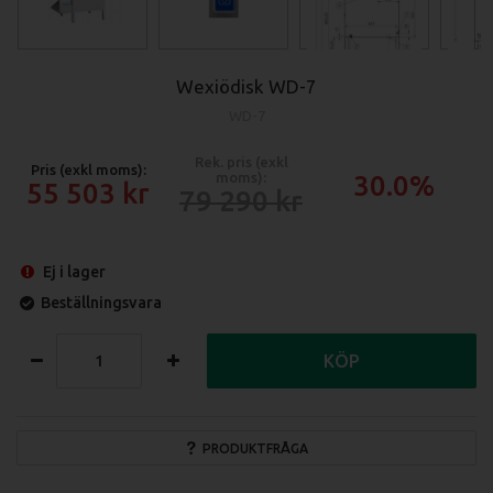
Wexiödisk WD-7
WD-7
Rek. pris (exkl
Pris (exkl moms):
moms):
30.0%
55 503
79 290
Ej i lager
Beställningsvara
KÖP
PRODUKTFRÅGA