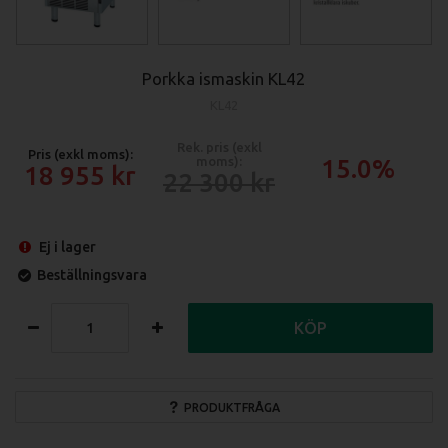
Porkka ismaskin KL42
KL42
Rek. pris (exkl
Pris (exkl moms):
moms):
15.0%
18 955
22 300
Ej i lager
Beställningsvara
KÖP
PRODUKTFRÅGA