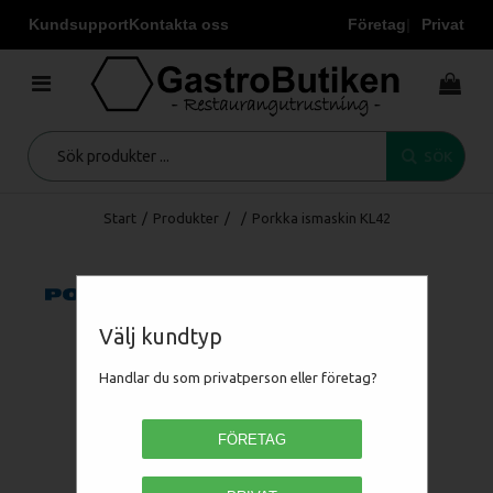
Kundsupport
Kontakta oss
Företag
Privat
SÖK
Start
/
Produkter
/
/
Porkka ismaskin KL42
Välj kundtyp
Handlar du som privatperson eller företag?
FÖRETAG