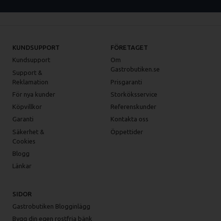
KUNDSUPPORT
FÖRETAGET
Kundsupport
Om
Gastrobutiken.se
Support &
Reklamation
Prisgaranti
För nya kunder
Storköksservice
Köpvillkor
Referenskunder
Garanti
Kontakta oss
Säkerhet &
Öppettider
Cookies
Blogg
Länkar
SIDOR
Gastrobutiken Blogginlägg
Bygg din egen rostfria bänk