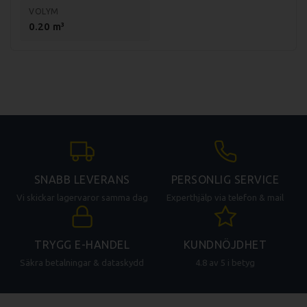
VOLYM
0.20 m³
SNABB LEVERANS
PERSONLIG SERVICE
Vi skickar lagervaror samma dag
Experthjälp via telefon & mail
TRYGG E-HANDEL
KUNDNÖJDHET
Säkra betalningar & dataskydd
4.8 av 5 i betyg