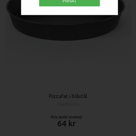
PRIVAT
Pizzafat i blåstål
PA43BLU/14
Pris (exkl moms):
64