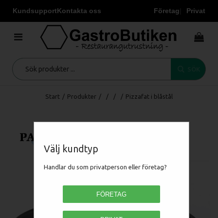
Kundsupport
Kontakta oss
Företag
Privat
SÖK
Start
/
Produkter
/
/
/
/
Pizzafat i blåstål
Välj kundtyp
Handlar du som privatperson eller företag?
FÖRETAG