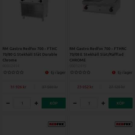
RM Gastro Redfox 700 - FTHC
RM Gastro Redfox 700 - FTHRC
70/80 G Stekhäll Slät Durable
70/08 E Stekhäll Slät/Räfflad
Chrome
CHROME
00012414
00012415
Ej i lager
Ej i lager
31 926
37 560
23 052
27 120
KÖP
KÖP