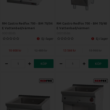
RM Gastro Redfox 700 - BM 70/04
RM Gastro Redfox 700 - BM 70/40
E Vattenbad/värmeri
E Vattenbad/värmeri
00018585
00018586
Ej i lager
Ej i lager
10 608
12 480
13 566
15 960
KÖP
KÖP