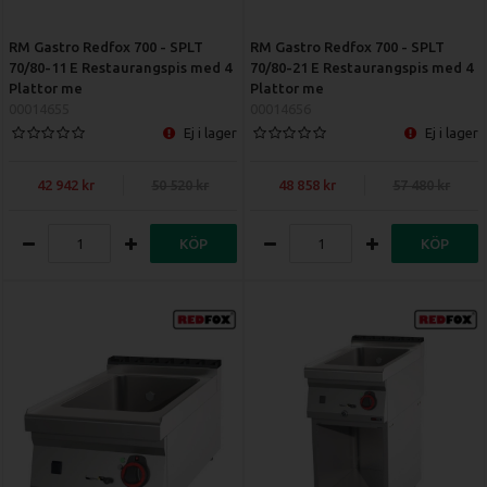
RM Gastro Redfox 700 - SPLT
RM Gastro Redfox 700 - SPLT
70/80-11 E Restaurangspis med 4
70/80-21 E Restaurangspis med 4
Plattor me
Plattor me
00014655
00014656
Ej i lager
Ej i lager
42 942
50 520
48 858
57 480
KÖP
KÖP