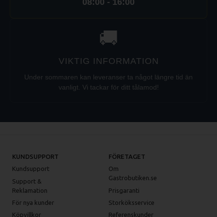
08:00 - 16:00
🚚
VIKTIG INFORMATION
Under sommaren kan leveranser ta något längre tid än
vanligt. Vi tackar för ditt tålamod!
KUNDSUPPORT
FÖRETAGET
Kundsupport
Om
Gastrobutiken.se
Support &
Reklamation
Prisgaranti
För nya kunder
Storköksservice
Köpvillkor
Referenskunder