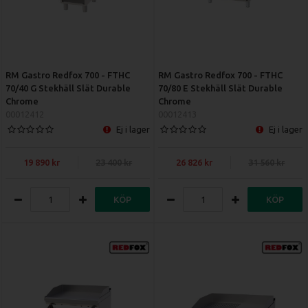
RM Gastro Redfox 700 - FTHC
RM Gastro Redfox 700 - FTHC
70/40 G Stekhäll Slät Durable
70/80 E Stekhäll Slät Durable
Chrome
Chrome
00012412
00012413
Ej i lager
Ej i lager
19 890
23 400
26 826
31 560
KÖP
KÖP