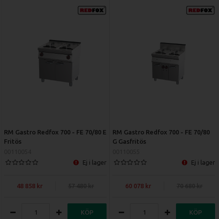
RM Gastro Redfox 700 - FE 70/80 E
RM Gastro Redfox 700 - FE 70/80
Fritös
G Gasfritös
00110054
00110055
Ej i lager
Ej i lager
48 858
57 480
60 078
70 680
KÖP
KÖP