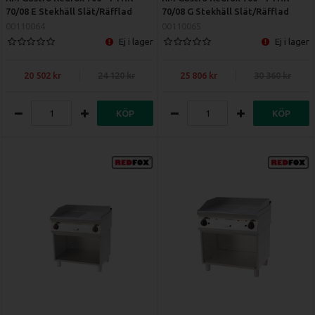
70/08 E Stekhäll Slät/Räfflad
70/08 G Stekhäll Slät/Räfflad
00110064
00110065
Ej i lager
Ej i lager
20 502
24 120
25 806
30 360
KÖP
KÖP