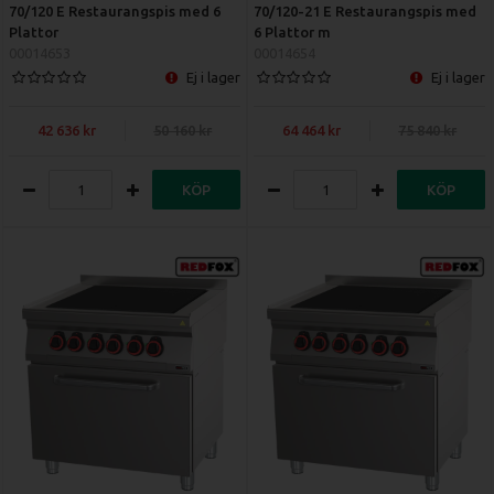
70/120 E Restaurangspis med 6
70/120-21 E Restaurangspis med
Plattor
6 Plattor m
00014653
00014654
Ej i lager
Ej i lager
42 636
50 160
64 464
75 840
KÖP
KÖP