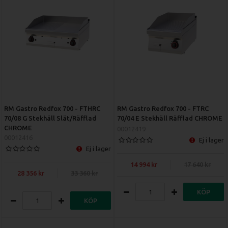
RM Gastro Redfox 700 - FTHRC
RM Gastro Redfox 700 - FTRC
70/08 G Stekhäll Slät/Räfflad
70/04 E Stekhäll Räfflad CHROME
CHROME
00012419
00012416
Ej i lager
Ej i lager
14 994
17 640
28 356
33 360
KÖP
KÖP