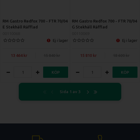
RM Gastro Redfox 700 - FTR 70/04
RM Gastro Redfox 700 - FTR 70/04
E Stekhäll Räfflad
G Stekhäll Räfflad
00110068
00110069
Ej i lager
Ej i lager
13 464
15 840
15 810
18 600
KÖP
KÖP
Sida 1 av 3