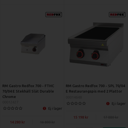
RM Gastro Redfox 700 - FTHC
RM Gastro Redfox 700 - SPL 70/04
70/04 E Stekhäll Slät Durable
E Restaurangspis med 2 Plattor
Chrome
00014648
00012427
Ej i lager
Ej i lager
15 198
17 880
14 280
16 800