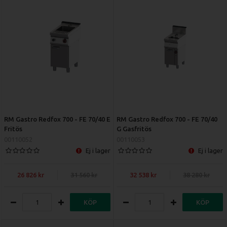
RM Gastro Redfox 700 - FE 70/40 E
RM Gastro Redfox 700 - FE 70/40
Fritös
G Gasfritös
00110052
00110053
Ej i lager
Ej i lager
26 826
31 560
32 538
38 280
KÖP
KÖP