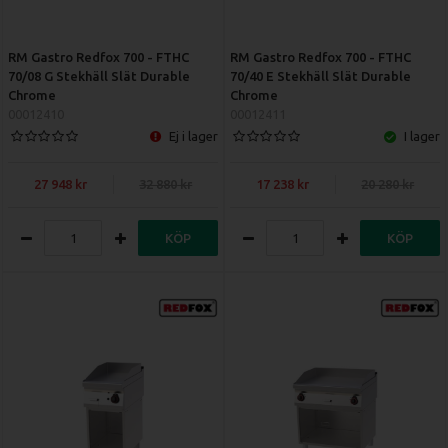
som är redo att växa med din verksamhet. Med RM Gastro
REDFOX 700 får du den prestanda du behöver för att möta en
ökande efterfrågan, utan att kompromissa med kvalitet eller
RM Gastro Redfox 700 - FTHC
RM Gastro Redfox 700 - FTHC
70/08 G Stekhäll Slät Durable
70/40 E Stekhäll Slät Durable
budget. Utforska de olika modulerna och designa en kökslinje
Chrome
Chrome
som är byggd för att hålla.
00012410
00012411
Ej i lager
I lager
27 948
32 880
17 238
20 280
KÖP
KÖP