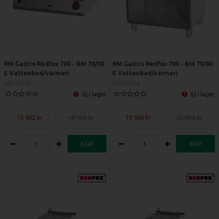
RM Gastro Redfox 700 - BM 70/08
RM Gastro Redfox 700 - BM 70/80
E Vattenbad/värmeri
E Vattenbad/värmeri
00018725
00018726
Ej i lager
Ej i lager
15 402
18 120
19 380
22 800
KÖP
KÖP