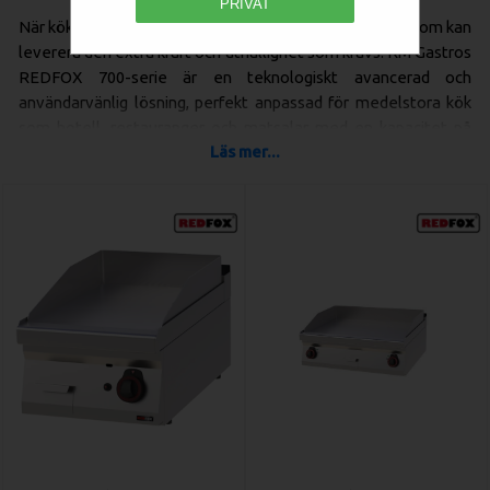
PRIVAT
När köket växer och kraven ökar, behövs en köksserie som kan
leverera den extra kraft och uthållighet som krävs. RM Gastros
REDFOX 700-serie är en teknologiskt avancerad och
användarvänlig lösning, perfekt anpassad för medelstora kök
som hotell, restauranger och matsalar med en kapacitet på
Läs mer...
upp till 300 måltider per dag. Serien kombinerar kraftfull
prestanda och en extremt robust konstruktion med en smart,
kostnadseffektiv investering, vilket gör den till
det självklara
valet för den professionella och växande verksamheten
.
Professionell Konstruktion för Krävande
Användning
REDFOX 700-serien är byggd från grunden för att tåla intensiv,
daglig användning och för att erbjuda maximal flexibilitet:
Robust Konstruktion i Premiumstål:
Hela serien är
byggd med extra tjocka bänkskivor i
1.2 mm tjockt AISI
304 rostfritt stål
, vilket garanterar en oslagbar slitstyrka