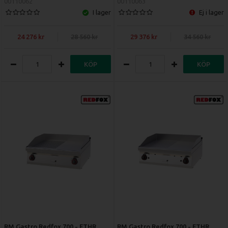
00110062
00110063
I lager
Ej i lager
24 276
28 560
29 376
34 560
KÖP
KÖP
RM Gastro Redfox 700 - FTHR
RM Gastro Redfox 700 - FTHR