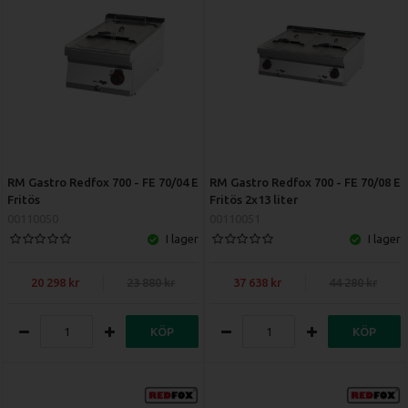
RM Gastro Redfox 700 - FE 70/04 E
RM Gastro Redfox 700 - FE 70/08 E
Fritös
Fritös 2x13 liter
00110050
00110051
I lager
I lager
20 298
23 880
37 638
44 280
KÖP
KÖP