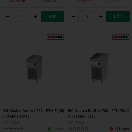
20 298
23 880
25 398
29 880
KÖP
KÖP
RM Gastro Redfox 700 - FTH 70/40
RM Gastro Redfox 700 - FTH 70/40
E Stekhäll Slät
G Stekhäll Slät
00110060
00110061
I lager
Ej i lager