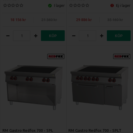
I lager
Ej i lager
18 156
21 360
29 886
35 160
KÖP
KÖP
RM Gastro Redfox 700 - SPL
RM Gastro Redfox 700 - SPLT