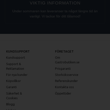
VIKTIG INFORMATION
Under sommaren kan leveranser ta något längre tid än
vanligt. Vi tackar för ditt tålamod!
KUNDSUPPORT
FÖRETAGET
Kundsupport
Om
Gastrobutiken.se
Support &
Reklamation
Prisgaranti
För nya kunder
Storköksservice
Köpvillkor
Referenskunder
Garanti
Kontakta oss
Säkerhet &
Öppettider
Cookies
Blogg