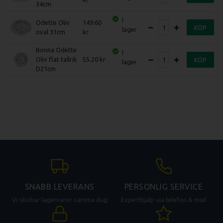
34cm
I
Odette Oliv
149.60
KÖP
lager
oval 31cm
Bonna Odette
I
Oliv flat tallrik
55.20
KÖP
lager
D21cm
SNABB LEVERANS
PERSONLIG SERVICE
Vi skickar lagervaror samma dag
Experthjälp via telefon & mail