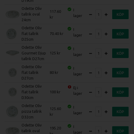
D19cm
Odette Oliv
I
117.60
tallrik oval
KÖP
lager
24cm
Odette Oliv
I
flat tallrik
70.40
KÖP
lager
D25cm
Odette Oliv
I
Gourmet Djup
125
KÖP
lager
tallrik D27cm
Odette Oliv
I
flat tallrik
80
KÖP
lager
D27cm
Odette Oliv
Ej i
flat tallrik
100
KÖP
lager
D30cm
Odette Oliv
I
125.60
pizza tallrik
KÖP
lager
D32cm
Odette Oliv
I
195.20
tallrik oval
KÖP
lager