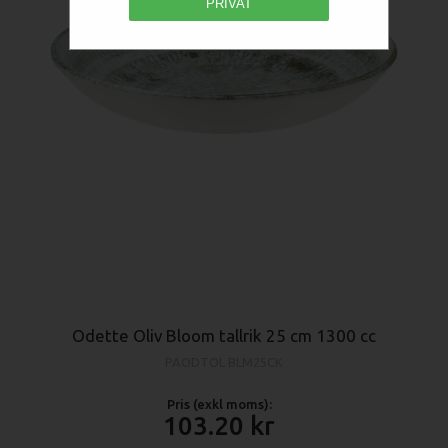
PRIVAT
Odette Oliv Bloom tallrik 25 cm 1300 cc
PAODTOL BLM25CK
Pris (exkl moms):
103.20