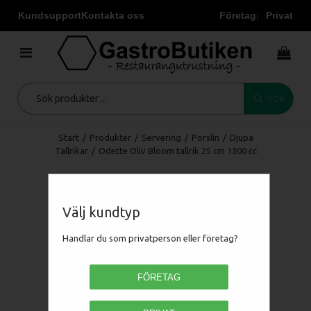
Kundsupport
Kontakta oss
Företag
Privat
SÖK
Start
/
Produkter
/
Servering
/
Porslin
/
Djupa
Tallrikar
/
Odette Oliv Bloom tallrik 25 cm 1300 cc
Välj kundtyp
Handlar du som privatperson eller företag?
FÖRETAG