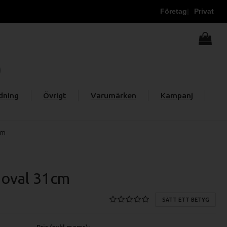
Företag
Privat
dning
Övrigt
Varumärken
Kampanj
cm
 oval 31cm
SÄTT ETT BETYG
Pris (exkl moms):