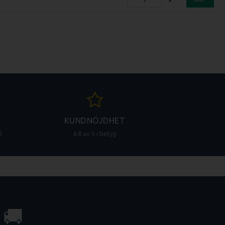
KUNDNÖJDHET
d
4.8 av 5 i betyg
🚚