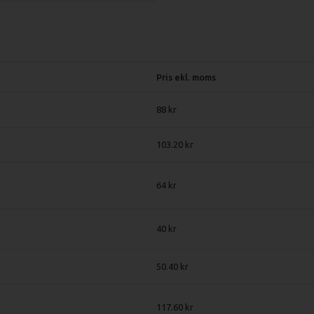
Pris ekl. moms
88
103.20
64
40
50.40
117.60