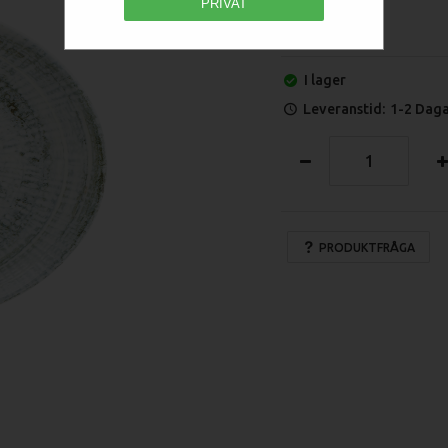
PRIVAT
I lager
Leveranstid:
1-2 Dag
PRODUKTFRÅGA