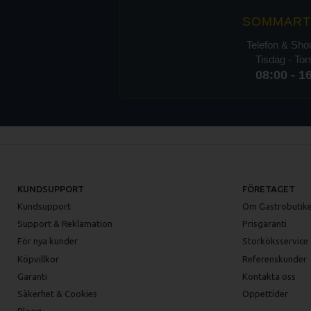
SOMMART
Telefon & Sh
Tisdag - To
08:00 - 1
KUNDSUPPORT
FÖRETAGET
Kundsupport
Om Gastrobutike
Support & Reklamation
Prisgaranti
För nya kunder
Storköksservice
Köpvillkor
Referenskunder
Garanti
Kontakta oss
Säkerhet & Cookies
Öppettider