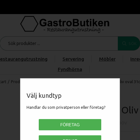
SÖK
estaurangutrustning
Servering
Möbler
Inre
Fyndhörna
tart
/
Produkter
/
Servering
/
Porslin
/
Flata tallrikar
/
Odette Oliv oval 31
Välj kundtyp
Odette Oliv
Handlar du som privatperson eller företag?
PAODTOL MOV31OV
FÖRETAG