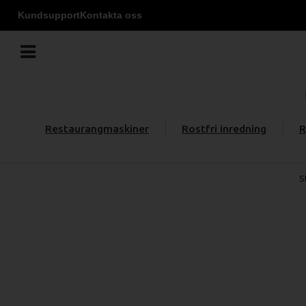
Kundsupport
Kontakta oss
Restaurangmaskiner
Rostfri inredning
R
S