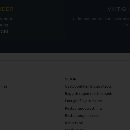
IDER
VIKTIG
owroom
Under sommaren kan leveranser t
rsdag
för 
6:00
SIDOR
n.se
Gastrobutiken Blogginlägg
Bygg din egen rostfria bänk
Energisnåla produkter
Restaurangutrustning
Restaurangmaskiner
Rabattkod