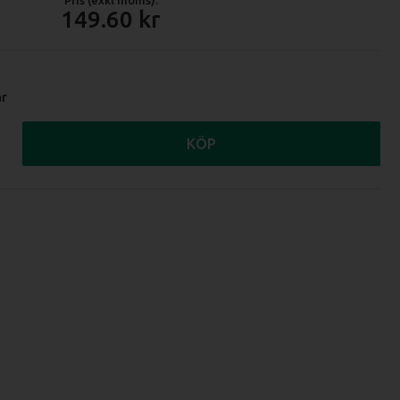
149.60
ar
KÖP