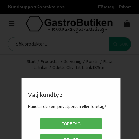
Kundsupport
Kontakta oss
Företag
Privat
SÖK
Start
/
Produkter
/
Servering
/
Porslin
/
Flata
tallrikar
/
Odette Oliv flat tallrik D25cm
Välj kundtyp
Handlar du som privatperson eller företag?
FÖRETAG