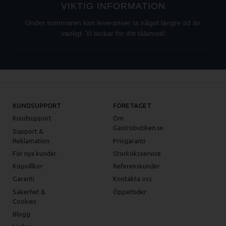
VIKTIG INFORMATION
Under sommaren kan leveranser ta något längre tid än
vanligt. Vi tackar för ditt tålamod!
KUNDSUPPORT
FÖRETAGET
Kundsupport
Om
Gastrobutiken.se
Support &
Reklamation
Prisgaranti
För nya kunder
Storköksservice
Köpvillkor
Referenskunder
Garanti
Kontakta oss
Säkerhet &
Öppettider
Cookies
Blogg