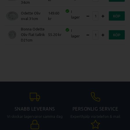
34cm
I
Odette Oliv
149.60
KÖP
lager
oval 31cm
Bonna Odette
I
Oliv flat tallrik
55.20
KÖP
lager
D21cm
SNABB LEVERANS
PERSONLIG SERVICE
Vi skickar lagervaror samma dag
Experthjälp via telefon & mail