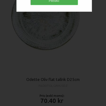
PRIVAT
Odette Oliv flat tallrik D25cm
PAODTOL GRM25DZ
Pris (exkl moms):
70.40