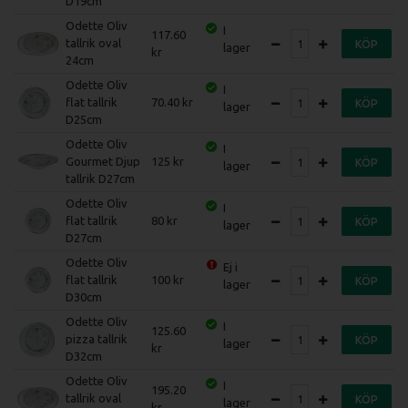
D19cm
Odette Oliv
I
117.60
tallrik oval
KÖP
lager
24cm
Odette Oliv
I
flat tallrik
70.40
KÖP
lager
D25cm
Odette Oliv
I
Gourmet Djup
125
KÖP
lager
tallrik D27cm
Odette Oliv
I
flat tallrik
80
KÖP
lager
D27cm
Odette Oliv
Ej i
flat tallrik
100
KÖP
lager
D30cm
Odette Oliv
I
125.60
pizza tallrik
KÖP
lager
D32cm
Odette Oliv
I
195.20
tallrik oval
KÖP
lager