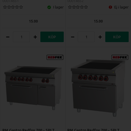
00014651
00014652
I lager
Ej i lager
15.00
15.00
KÖP
KÖP
RM Gastro Redfox 700 - SPLT
RM Gastro Redfox 700 - SPLT