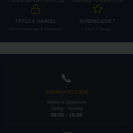
Vi skickar lagervaror samma dag
Experthjälp via telefon & mail
TRYGG E-HANDEL
KUNDNÖJDHET
Säkra betalningar & dataskydd
4.8 av 5 i betyg
📞
SOMMARTIDER
Telefon & Showroom
Tisdag - Torsdag
08:00 - 16:00