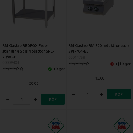
RM Gastro REDFOX Free-
RM Gastro RM 700 Induktionsspis
standing Spis 4 plattor SPL-
SPI-704-ES
70/80-E
00014758
00009404
Ej i lager
I lager
15.00
30.00
KÖP
KÖP