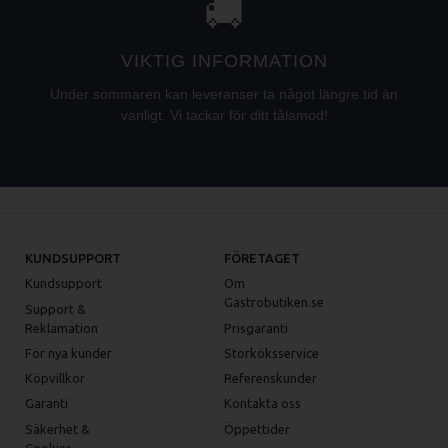
🚚
VIKTIG INFORMATION
Under sommaren kan leveranser ta något längre tid än
vanligt. Vi tackar för ditt tålamod!
KUNDSUPPORT
FÖRETAGET
Kundsupport
Om
Gastrobutiken.se
Support &
Reklamation
Prisgaranti
För nya kunder
Storköksservice
Köpvillkor
Referenskunder
Garanti
Kontakta oss
Säkerhet &
Öppettider
Cookies