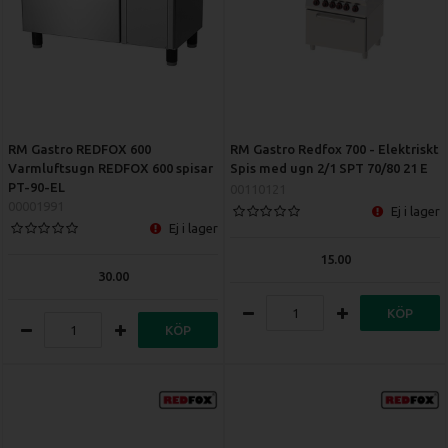
RM Gastro REDFOX 600
RM Gastro Redfox 700 - Elektriskt
Varmluftsugn REDFOX 600 spisar
Spis med ugn 2/1 SPT 70/80 21 E
PT-90-EL
00110121
00001991
Ej i lager
Ej i lager
15.00
30.00
KÖP
KÖP