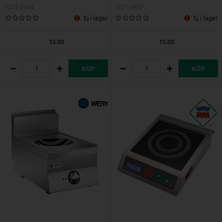
1231.0904
1231.0907
gjutjärnsplattorna är perfekta för allmän matlagning i
Ej i lager
Ej i lager
kastruller och stekpannor av varierande storlek.
Spisar med Fyrkantiga Plattor:
För ökad flexibilitet och
enklare hantering. De stora, fyrkantiga plattorna ligger i
15.00
15.00
nivå med spishällen, helt utan upphöjda kanter. Detta gör
det inte bara enklare att rengöra, utan ger dig även
KÖP
KÖP
möjligheten att
skapa en enda stor, sammanhängande
kokzon
genom att placera en stor kittel eller ett bleck
över flera plattor samtidigt.
Induktionsspisar:
Den moderna, snabbaste och mest
energieffektiva tekniken. En induktionsspis ger
omedelbar och extremt exakt värmereglering
,
liknande en gasspis, men med alla fördelarna av en helt
plan och lättstädad glaskeramikyta. Eftersom den bara
värmer upp kärlet och inte omgivningen, skapar den
också en betydligt svalare och behagligare arbetsmiljö i
köket.
Oavsett om du prioriterar den robusta enkelheten hos en
klassisk spis, flexibilitäten hos en sammanhängande häll, eller