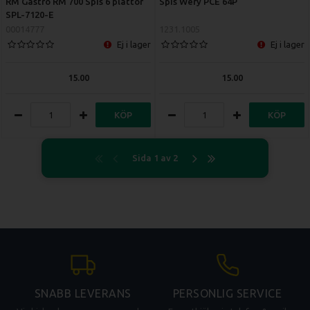
RM Gastro RM 700 Spis 6 plattor
Spis Wery PCE 64P
SPL-7120-E
00014777
1231.1005
Ej i lager
Ej i lager
15.00
15.00
KÖP
KÖP
Sida 1 av 2
SNABB LEVERANS
PERSONLIG SERVICE