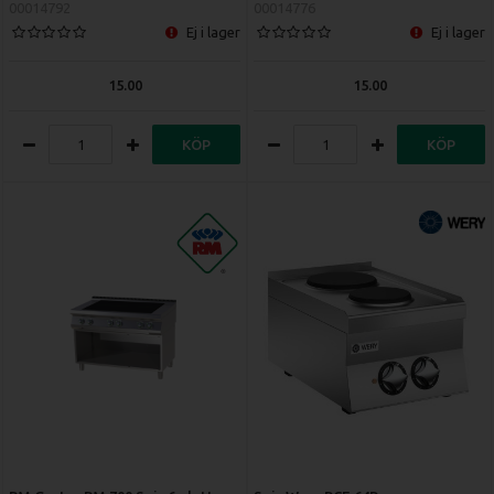
00014792
00014776
Ej i lager
Ej i lager
15.00
15.00
KÖP
KÖP