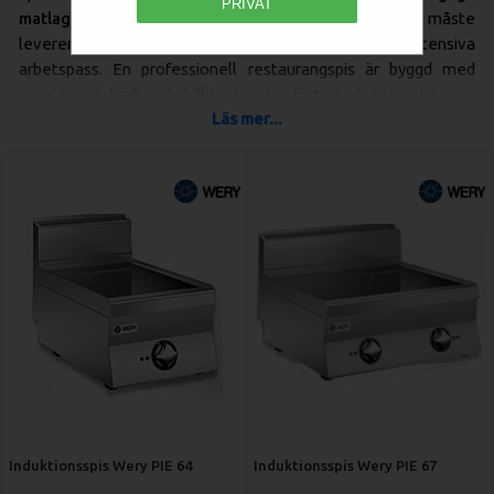
PRIVAT
matlagningen
– en robust och pålitlig arbetshäst som måste
leverera hög och jämn värme under långa, intensiva
arbetspass. En professionell restaurangspis är byggd med
överlägsen kraft och hållbarhet jämfört med en vanlig spis,
Läs mer...
designad för att tåla tunga kokkärl och kontinuerlig drift.
Beroende på din matlagningsstil, budget och behov av
flexibilitet finns det olika tekniker att välja mellan i vårt
sortiment av elektriska spisar.
Från Klassiska Plattor till Modern Induktion
– Hitta Rätt Teknik för Dig
Valet av spishäll påverkar både ditt arbetsflöde och din
energiförbrukning. Här är de vanligaste typerna för
professionella kök:
Spisar med Runda Plattor:
Den traditionella och mest
välbeprövade modellen för storkök. Dessa spisar är
extremt
robusta, pålitliga och ofta det mest
Induktionsspis Wery PIE 64
Induktionsspis Wery PIE 67
kostnadseffektiva alternativet
i inköp. De runda