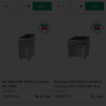
KÖP
KÖP
RM Gastro RM 700 Spis 2 plattor
RM Gastro RM 700 Spis 4 plattor
SPL-740-E
med ugn GN1/1 SPLT-780-11-E
00008948
00014791
Ej i lager
I lager